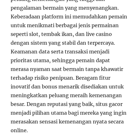
pengalaman bermain yang menyenangkan.
Keberadaan platform ini memudahkan pemain
untuk menikmati berbagai jenis permainan
seperti slot, tembak ikan, dan live casino
dengan sistem yang stabil dan terpercaya.
Keamanan data serta transaksi menjadi
prioritas utama, sehingga pemain dapat
merasa nyaman saat bermain tanpa khawatir
terhadap risiko penipuan. Beragam fitur
inovatif dan bonus menarik disediakan untuk
meningkatkan peluang meraih kemenangan
besar. Dengan reputasi yang baik, situs gacor
menjadi pilihan utama bagi mereka yang ingin
merasakan sensasi kemenangan nyata secara
online.