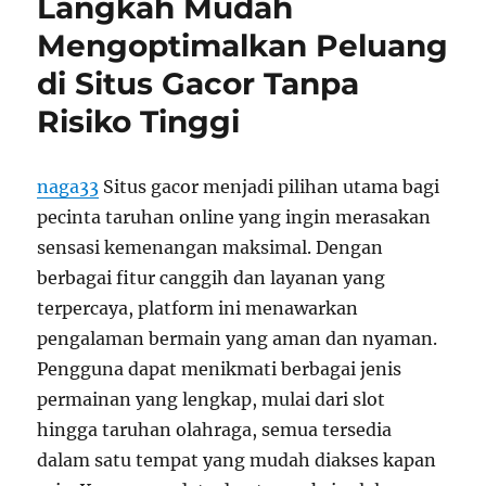
Langkah Mudah
dan
Bonus
Mengoptimalkan Peluang
di
di Situs Gacor Tanpa
Situs
Gacor
Risiko Tinggi
Secara
Maksimal
naga33
Situs gacor menjadi pilihan utama bagi
pecinta taruhan online yang ingin merasakan
sensasi kemenangan maksimal. Dengan
berbagai fitur canggih dan layanan yang
terpercaya, platform ini menawarkan
pengalaman bermain yang aman dan nyaman.
Pengguna dapat menikmati berbagai jenis
permainan yang lengkap, mulai dari slot
hingga taruhan olahraga, semua tersedia
dalam satu tempat yang mudah diakses kapan