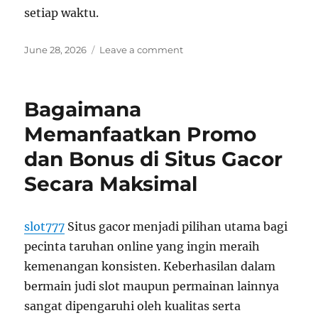
setiap waktu.
Posted
on
June 28, 2026
Leave a comment
on
Perbandingan
Sistem
Pembayaran
Bagaimana
di
Situs
Memanfaatkan Promo
Gacor
dan Bonus di Situs Gacor
Populer
Secara Maksimal
slot777
Situs gacor menjadi pilihan utama bagi
pecinta taruhan online yang ingin meraih
kemenangan konsisten. Keberhasilan dalam
bermain judi slot maupun permainan lainnya
sangat dipengaruhi oleh kualitas serta