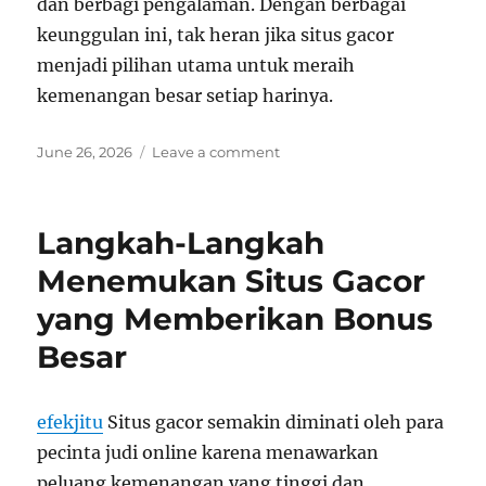
dan berbagi pengalaman. Dengan berbagai
keunggulan ini, tak heran jika situs gacor
menjadi pilihan utama untuk meraih
kemenangan besar setiap harinya.
Posted
on
June 26, 2026
Leave a comment
on
Langkah
Mudah
Mengoptimalkan
Langkah-Langkah
Peluang
di
Menemukan Situs Gacor
Situs
yang Memberikan Bonus
Gacor
Tanpa
Besar
Risiko
Tinggi
efekjitu
Situs gacor semakin diminati oleh para
pecinta judi online karena menawarkan
peluang kemenangan yang tinggi dan