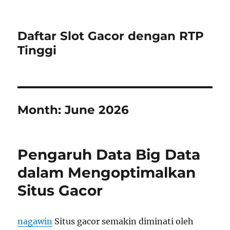
Daftar Slot Gacor dengan RTP
Tinggi
Month:
June 2026
Pengaruh Data Big Data
dalam Mengoptimalkan
Situs Gacor
nagawin
Situs gacor semakin diminati oleh