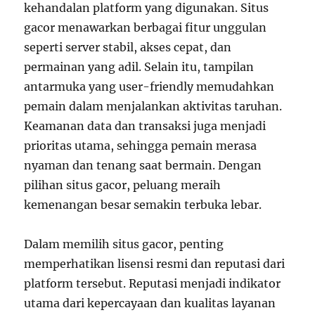
kehandalan platform yang digunakan. Situs
gacor menawarkan berbagai fitur unggulan
seperti server stabil, akses cepat, dan
permainan yang adil. Selain itu, tampilan
antarmuka yang user-friendly memudahkan
pemain dalam menjalankan aktivitas taruhan.
Keamanan data dan transaksi juga menjadi
prioritas utama, sehingga pemain merasa
nyaman dan tenang saat bermain. Dengan
pilihan situs gacor, peluang meraih
kemenangan besar semakin terbuka lebar.
Dalam memilih situs gacor, penting
memperhatikan lisensi resmi dan reputasi dari
platform tersebut. Reputasi menjadi indikator
utama dari kepercayaan dan kualitas layanan