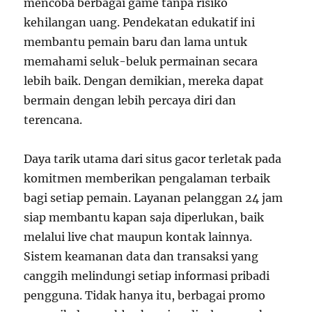
mencoba berbagai game tanpa risiko
kehilangan uang. Pendekatan edukatif ini
membantu pemain baru dan lama untuk
memahami seluk-beluk permainan secara
lebih baik. Dengan demikian, mereka dapat
bermain dengan lebih percaya diri dan
terencana.
Daya tarik utama dari situs gacor terletak pada
komitmen memberikan pengalaman terbaik
bagi setiap pemain. Layanan pelanggan 24 jam
siap membantu kapan saja diperlukan, baik
melalui live chat maupun kontak lainnya.
Sistem keamanan data dan transaksi yang
canggih melindungi setiap informasi pribadi
pengguna. Tidak hanya itu, berbagai promo