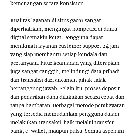
kemenangan secara konsisten.
Kualitas layanan di situs gacor sangat
diperhatikan, mengingat kompetisi di dunia
digital semakin ketat. Pengguna dapat
menikmati layanan customer support 24 jam
yang siap membantu setiap kendala dan
pertanyaan. Fitur keamanan yang diterapkan
juga sangat canggih, melindungi data pribadi
dan transaksi dari ancaman pihak tidak
bertanggung jawab. Selain itu, proses deposit
dan penarikan dana dilakukan secara cepat dan
tanpa hambatan. Berbagai metode pembayaran
yang tersedia memudahkan pengguna dalam
melakukan transaksi, baik melalui transfer
bank, e-wallet, maupun pulsa. Semua aspek ini