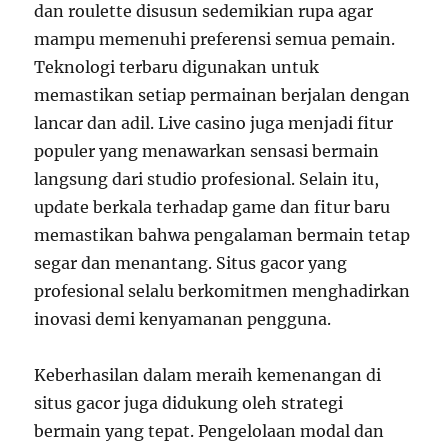
dan roulette disusun sedemikian rupa agar
mampu memenuhi preferensi semua pemain.
Teknologi terbaru digunakan untuk
memastikan setiap permainan berjalan dengan
lancar dan adil. Live casino juga menjadi fitur
populer yang menawarkan sensasi bermain
langsung dari studio profesional. Selain itu,
update berkala terhadap game dan fitur baru
memastikan bahwa pengalaman bermain tetap
segar dan menantang. Situs gacor yang
profesional selalu berkomitmen menghadirkan
inovasi demi kenyamanan pengguna.
Keberhasilan dalam meraih kemenangan di
situs gacor juga didukung oleh strategi
bermain yang tepat. Pengelolaan modal dan