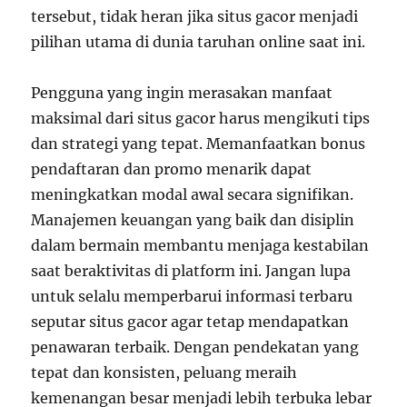
tersebut, tidak heran jika situs gacor menjadi
pilihan utama di dunia taruhan online saat ini.
Pengguna yang ingin merasakan manfaat
maksimal dari situs gacor harus mengikuti tips
dan strategi yang tepat. Memanfaatkan bonus
pendaftaran dan promo menarik dapat
meningkatkan modal awal secara signifikan.
Manajemen keuangan yang baik dan disiplin
dalam bermain membantu menjaga kestabilan
saat beraktivitas di platform ini. Jangan lupa
untuk selalu memperbarui informasi terbaru
seputar situs gacor agar tetap mendapatkan
penawaran terbaik. Dengan pendekatan yang
tepat dan konsisten, peluang meraih
kemenangan besar menjadi lebih terbuka lebar