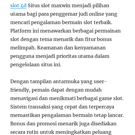
Online
slot 4d
Situs slot maxwin menjadi pilihan
utama bagi para penggemar judi online yang
mencari pengalaman bermain slot terbaik.
Platform ini menawarkan berbagai permainan
slot dengan tema menarik dan fitur bonus
melimpah. Keamanan dan kenyamanan
pengguna menjadi prioritas utama dalam
pengelolaan situs ini.
Dengan tampilan antarmuka yang user-
friendly, pemain dapat dengan mudah
menavigasi dan menikmati berbagai game slot.
Sistem transaksi yang cepat dan terpercaya
memastikan pengalaman bermain tetap lancar.
Bonus dan promosi menarik juga disediakan
secara rutin untuk meningkatkan peluang