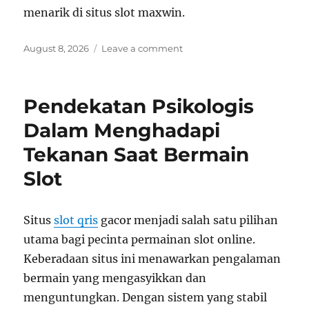
menarik di situs slot maxwin.
Posted
on
August 8, 2026
Leave a comment
on
Game
Online
Thailand
Pendekatan Psikologis
Dengan
Pilihan
Dalam Menghadapi
Slot
Tekanan Saat Bermain
Terbaik
Slot
Situs
slot qris
gacor menjadi salah satu pilihan
utama bagi pecinta permainan slot online.
Keberadaan situs ini menawarkan pengalaman
bermain yang mengasyikkan dan
menguntungkan. Dengan sistem yang stabil