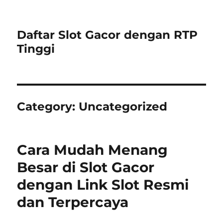
Daftar Slot Gacor dengan RTP
Tinggi
Category:
Uncategorized
Cara Mudah Menang
Besar di Slot Gacor
dengan Link Slot Resmi
dan Terpercaya