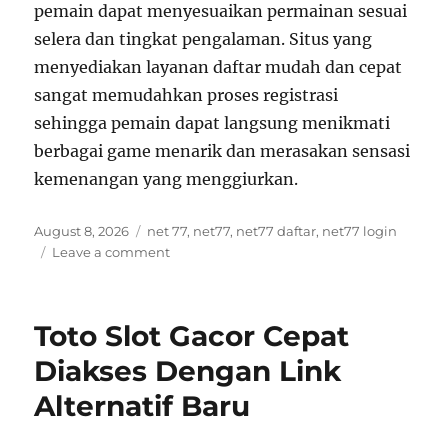
pemain dapat menyesuaikan permainan sesuai
selera dan tingkat pengalaman. Situs yang
menyediakan layanan daftar mudah dan cepat
sangat memudahkan proses registrasi
sehingga pemain dapat langsung menikmati
berbagai game menarik dan merasakan sensasi
kemenangan yang menggiurkan.
Posted
Tags
August 8, 2026
net 77
,
net77
,
net77 daftar
,
net77 login
on
on
Leave a comment
Strategi
Jitu
Mendapatkan
Toto Slot Gacor Cepat
Bonus
dan
Diakses Dengan Link
Jackpot
Alternatif Baru
Melimpah
di
Slot