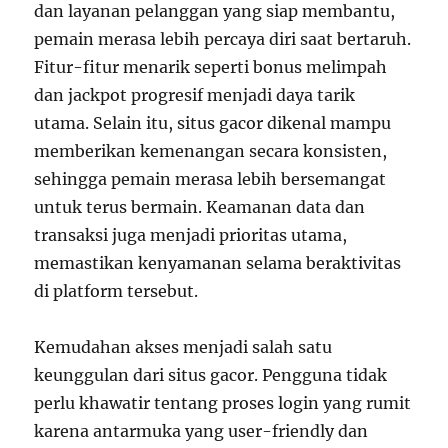
dan layanan pelanggan yang siap membantu,
pemain merasa lebih percaya diri saat bertaruh.
Fitur-fitur menarik seperti bonus melimpah
dan jackpot progresif menjadi daya tarik
utama. Selain itu, situs gacor dikenal mampu
memberikan kemenangan secara konsisten,
sehingga pemain merasa lebih bersemangat
untuk terus bermain. Keamanan data dan
transaksi juga menjadi prioritas utama,
memastikan kenyamanan selama beraktivitas
di platform tersebut.
Kemudahan akses menjadi salah satu
keunggulan dari situs gacor. Pengguna tidak
perlu khawatir tentang proses login yang rumit
karena antarmuka yang user-friendly dan