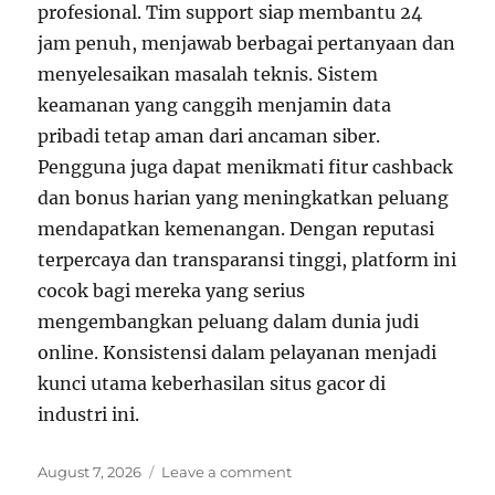
profesional. Tim support siap membantu 24
jam penuh, menjawab berbagai pertanyaan dan
menyelesaikan masalah teknis. Sistem
keamanan yang canggih menjamin data
pribadi tetap aman dari ancaman siber.
Pengguna juga dapat menikmati fitur cashback
dan bonus harian yang meningkatkan peluang
mendapatkan kemenangan. Dengan reputasi
terpercaya dan transparansi tinggi, platform ini
cocok bagi mereka yang serius
mengembangkan peluang dalam dunia judi
online. Konsistensi dalam pelayanan menjadi
kunci utama keberhasilan situs gacor di
industri ini.
Posted
on
August 7, 2026
Leave a comment
on
Pendekatan