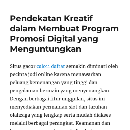
Psikologis
Dalam
Pendekatan Kreatif
Menghadapi
Tekanan
dalam Membuat Program
Saat
Promosi Digital yang
Bermain
Slot
Menguntungkan
Situs gacor
calo11 daftar
semakin diminati oleh
pecinta judi online karena menawarkan
peluang kemenangan yang tinggi dan
pengalaman bermain yang menyenangkan.
Dengan berbagai fitur unggulan, situs ini
menyediakan permainan slot dan taruhan
olahraga yang lengkap serta mudah diakses
melalui berbagai perangkat. Keamanan dan