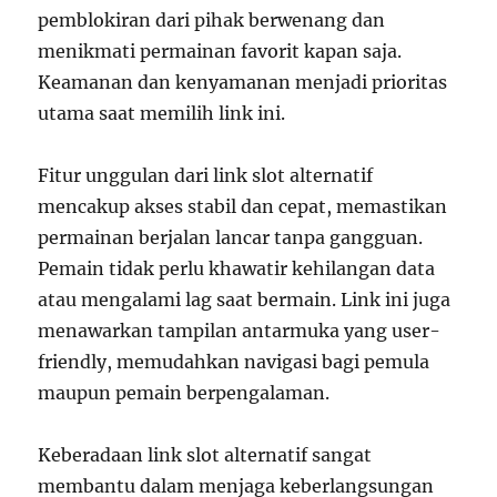
pemblokiran dari pihak berwenang dan
menikmati permainan favorit kapan saja.
Keamanan dan kenyamanan menjadi prioritas
utama saat memilih link ini.
Fitur unggulan dari link slot alternatif
mencakup akses stabil dan cepat, memastikan
permainan berjalan lancar tanpa gangguan.
Pemain tidak perlu khawatir kehilangan data
atau mengalami lag saat bermain. Link ini juga
menawarkan tampilan antarmuka yang user-
friendly, memudahkan navigasi bagi pemula
maupun pemain berpengalaman.
Keberadaan link slot alternatif sangat
membantu dalam menjaga keberlangsungan