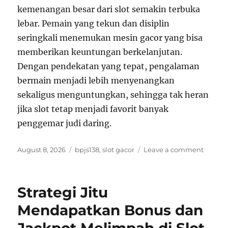
kemenangan besar dari slot semakin terbuka
lebar. Pemain yang tekun dan disiplin
seringkali menemukan mesin gacor yang bisa
memberikan keuntungan berkelanjutan.
Dengan pendekatan yang tepat, pengalaman
bermain menjadi lebih menyenangkan
sekaligus menguntungkan, sehingga tak heran
jika slot tetap menjadi favorit banyak
penggemar judi daring.
Posted
Tags
on
August 8, 2026
bpjs138
,
slot gacor
Leave a comment
on
Cara
Mudah
Menan
Strategi Jitu
Besar
di
Mendapatkan Bonus dan
Slot
Gacor