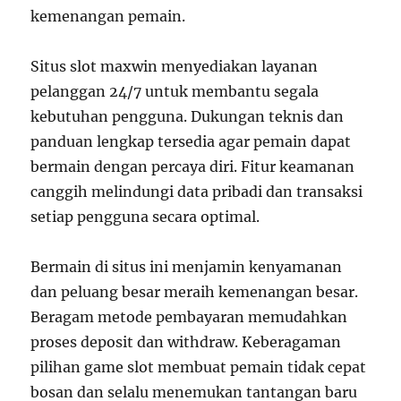
kemenangan pemain.
Situs slot maxwin menyediakan layanan
pelanggan 24/7 untuk membantu segala
kebutuhan pengguna. Dukungan teknis dan
panduan lengkap tersedia agar pemain dapat
bermain dengan percaya diri. Fitur keamanan
canggih melindungi data pribadi dan transaksi
setiap pengguna secara optimal.
Bermain di situs ini menjamin kenyamanan
dan peluang besar meraih kemenangan besar.
Beragam metode pembayaran memudahkan
proses deposit dan withdraw. Keberagaman
pilihan game slot membuat pemain tidak cepat
bosan dan selalu menemukan tantangan baru