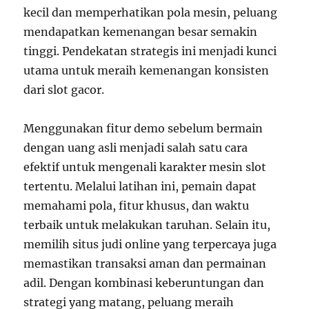
kecil dan memperhatikan pola mesin, peluang
mendapatkan kemenangan besar semakin
tinggi. Pendekatan strategis ini menjadi kunci
utama untuk meraih kemenangan konsisten
dari slot gacor.
Menggunakan fitur demo sebelum bermain
dengan uang asli menjadi salah satu cara
efektif untuk mengenali karakter mesin slot
tertentu. Melalui latihan ini, pemain dapat
memahami pola, fitur khusus, dan waktu
terbaik untuk melakukan taruhan. Selain itu,
memilih situs judi online yang terpercaya juga
memastikan transaksi aman dan permainan
adil. Dengan kombinasi keberuntungan dan
strategi yang matang, peluang meraih