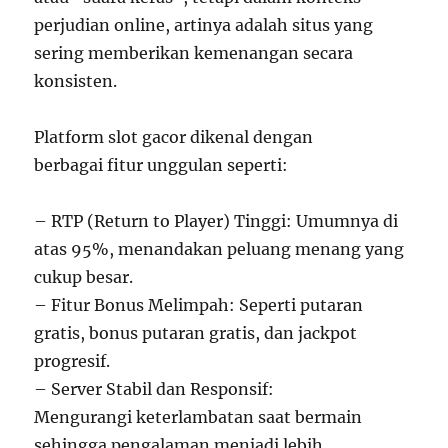
perjudian online, artinya adalah situs yang
sering memberikan kemenangan secara
konsisten.
Platform slot gacor dikenal dengan
berbagai fitur unggulan seperti:
– RTP (Return to Player) Tinggi: Umumnya di
atas 95%, menandakan peluang menang yang
cukup besar.
– Fitur Bonus Melimpah: Seperti putaran
gratis, bonus putaran gratis, dan jackpot
progresif.
– Server Stabil dan Responsif:
Mengurangi keterlambatan saat bermain
sehingga pengalaman menjadi lebih