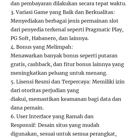
dan pembayaran dilakukan secara tepat waktu.
3. Variasi Game yang Baik dan Berkualitas:
Menyediakan berbagai jenis permainan slot
dari penyedia terkenal seperti Pragmatic Play,
PG Soft, Habanero, dan lainnya.
4. Bonus yang Melimpah:
Menawarkan banyak bonus seperti putaran
gratis, cashback, dan fitur bonus lainnya yang
meningkatkan peluang untuk menang.
5. Lisensi Resmi dan Terpercaya: Memiliki izin
dari otoritas perjudian yang
diakui, memastikan keamanan bagi data dan
dana pemain.
6. User Interface yang Ramah dan
Responsif: Desain situs yang mudah
digunakan, sesuai untuk semua perangkat,