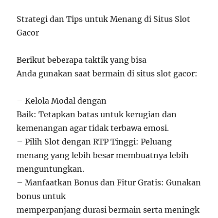
Strategi dan Tips untuk Menang di Situs Slot
Gacor
Berikut beberapa taktik yang bisa
Anda gunakan saat bermain di situs slot gacor:
– Kelola Modal dengan
Baik: Tetapkan batas untuk kerugian dan
kemenangan agar tidak terbawa emosi.
– Pilih Slot dengan RTP Tinggi: Peluang
menang yang lebih besar membuatnya lebih
menguntungkan.
– Manfaatkan Bonus dan Fitur Gratis: Gunakan
bonus untuk
memperpanjang durasi bermain serta meningk