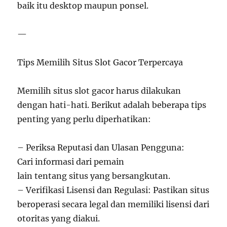
baik itu desktop maupun ponsel.
—
Tips Memilih Situs Slot Gacor Terpercaya
Memilih situs slot gacor harus dilakukan
dengan hati-hati. Berikut adalah beberapa tips
penting yang perlu diperhatikan:
– Periksa Reputasi dan Ulasan Pengguna:
Cari informasi dari pemain
lain tentang situs yang bersangkutan.
– Verifikasi Lisensi dan Regulasi: Pastikan situs
beroperasi secara legal dan memiliki lisensi dari
otoritas yang diakui.