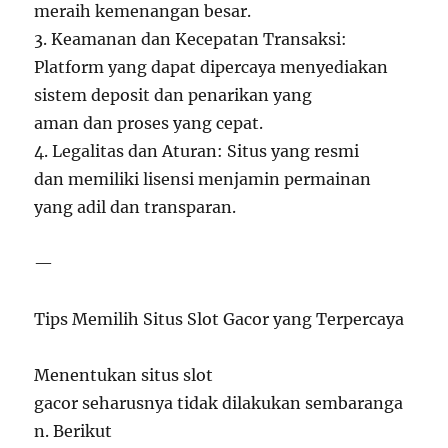
meraih kemenangan besar.
3. Keamanan dan Kecepatan Transaksi:
Platform yang dapat dipercaya menyediakan
sistem deposit dan penarikan yang
aman dan proses yang cepat.
4. Legalitas dan Aturan: Situs yang resmi
dan memiliki lisensi menjamin permainan
yang adil dan transparan.
—
Tips Memilih Situs Slot Gacor yang Terpercaya
Menentukan situs slot
gacor seharusnya tidak dilakukan sembaranga
n. Berikut