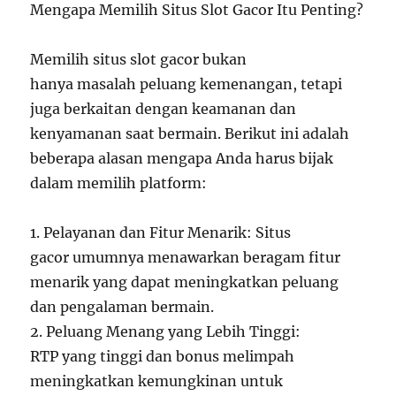
Mengapa Memilih Situs Slot Gacor Itu Penting?
Memilih situs slot gacor bukan
hanya masalah peluang kemenangan, tetapi
juga berkaitan dengan keamanan dan
kenyamanan saat bermain. Berikut ini adalah
beberapa alasan mengapa Anda harus bijak
dalam memilih platform:
1. Pelayanan dan Fitur Menarik: Situs
gacor umumnya menawarkan beragam fitur
menarik yang dapat meningkatkan peluang
dan pengalaman bermain.
2. Peluang Menang yang Lebih Tinggi:
RTP yang tinggi dan bonus melimpah
meningkatkan kemungkinan untuk