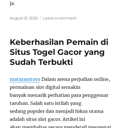
ja.
Posted
on
August 31, 2025
Leave a comment
on
Peluang
Menang
Lebih
Keberhasilan Pemain di
Besar
dengan
Situs Togel Gacor yang
Bermain
Sudah Terbukti
di
Situs
Togel
Gacor
mataramtoto
Dalam arena perjudian online,
Resmi
permainan slot digital semakin
banyak menarik perhatian para penggemar
taruhan. Salah satu istilah yang
sedang populer dan menjadi fokus utama
adalah situs slot gacor. Artikel ini
akan membahas secara mendetail mengenai