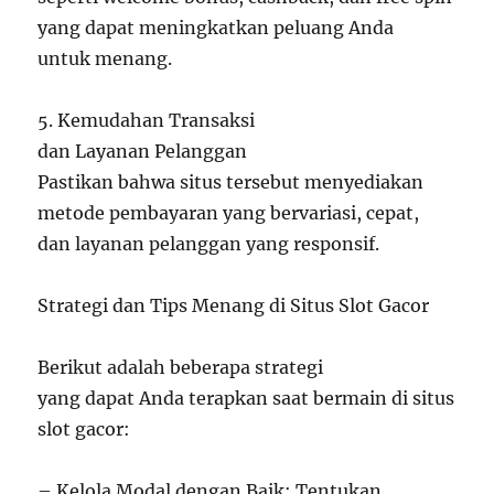
yang dapat meningkatkan peluang Anda
untuk menang.
5. Kemudahan Transaksi
dan Layanan Pelanggan
Pastikan bahwa situs tersebut menyediakan
metode pembayaran yang bervariasi, cepat,
dan layanan pelanggan yang responsif.
Strategi dan Tips Menang di Situs Slot Gacor
Berikut adalah beberapa strategi
yang dapat Anda terapkan saat bermain di situs
slot gacor:
– Kelola Modal dengan Baik: Tentukan