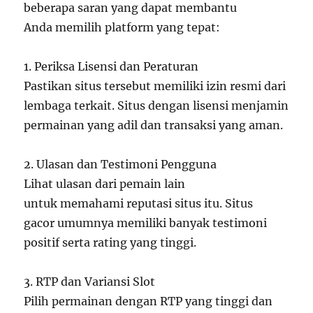
beberapa saran yang dapat membantu
Anda memilih platform yang tepat:
1. Periksa Lisensi dan Peraturan
Pastikan situs tersebut memiliki izin resmi dari
lembaga terkait. Situs dengan lisensi menjamin
permainan yang adil dan transaksi yang aman.
2. Ulasan dan Testimoni Pengguna
Lihat ulasan dari pemain lain
untuk memahami reputasi situs itu. Situs
gacor umumnya memiliki banyak testimoni
positif serta rating yang tinggi.
3. RTP dan Variansi Slot
Pilih permainan dengan RTP yang tinggi dan