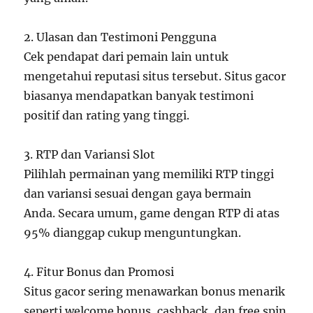
2. Ulasan dan Testimoni Pengguna
Cek pendapat dari pemain lain untuk
mengetahui reputasi situs tersebut. Situs gacor
biasanya mendapatkan banyak testimoni
positif dan rating yang tinggi.
3. RTP dan Variansi Slot
Pilihlah permainan yang memiliki RTP tinggi
dan variansi sesuai dengan gaya bermain
Anda. Secara umum, game dengan RTP di atas
95% dianggap cukup menguntungkan.
4. Fitur Bonus dan Promosi
Situs gacor sering menawarkan bonus menarik
seperti welcome bonus, cashback, dan free spin