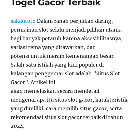
Togel Gacor Terbaik
Sudah
Terbukti
sakautoto
Dalam ranah perjudian daring,
permainan slot selalu menjadi pilihan utama
bagi banyak petaruh karena aksesibilitasnya,
variasi tema yang ditawarkan, dan
potensi untuk meraih kemenangan besar.
Salah satu istilah yang kini populer di
kalangan penggemar slot adalah “Situs Slot
Gacor”. Artikel ini
akan menjelaskan secara mendetail
mengenai apa itu situs slot gacor, karakteristik
yang dimiliki, cara memilih situs gacor, serta
rekomendasi situs slot gacor terbaik di tahun
2024.