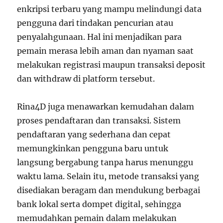
enkripsi terbaru yang mampu melindungi data
pengguna dari tindakan pencurian atau
penyalahgunaan. Hal ini menjadikan para
pemain merasa lebih aman dan nyaman saat
melakukan registrasi maupun transaksi deposit
dan withdraw di platform tersebut.
Rina4D juga menawarkan kemudahan dalam
proses pendaftaran dan transaksi. Sistem
pendaftaran yang sederhana dan cepat
memungkinkan pengguna baru untuk
langsung bergabung tanpa harus menunggu
waktu lama. Selain itu, metode transaksi yang
disediakan beragam dan mendukung berbagai
bank lokal serta dompet digital, sehingga
memudahkan pemain dalam melakukan