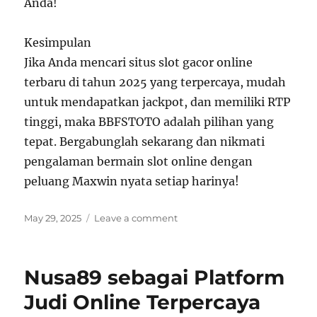
Anda!
Kesimpulan
Jika Anda mencari situs slot gacor online
terbaru di tahun 2025 yang terpercaya, mudah
untuk mendapatkan jackpot, dan memiliki RTP
tinggi, maka BBFSTOTO adalah pilihan yang
tepat. Bergabunglah sekarang dan nikmati
pengalaman bermain slot online dengan
peluang Maxwin nyata setiap harinya!
Posted
on
May 29, 2025
Leave a comment
on
BBFSTOTO
Kasih
Jackpot
Nusa89 sebagai Platform
Setiap
Hari
Judi Online Terpercaya