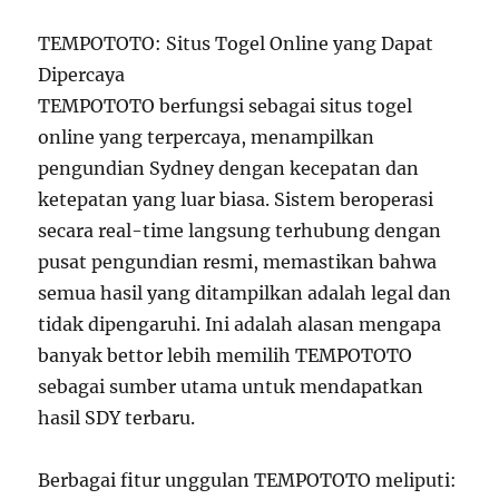
TEMPOTOTO: Situs Togel Online yang Dapat
Dipercaya
TEMPOTOTO berfungsi sebagai situs togel
online yang terpercaya, menampilkan
pengundian Sydney dengan kecepatan dan
ketepatan yang luar biasa. Sistem beroperasi
secara real-time langsung terhubung dengan
pusat pengundian resmi, memastikan bahwa
semua hasil yang ditampilkan adalah legal dan
tidak dipengaruhi. Ini adalah alasan mengapa
banyak bettor lebih memilih TEMPOTOTO
sebagai sumber utama untuk mendapatkan
hasil SDY terbaru.
Berbagai fitur unggulan TEMPOTOTO meliputi: