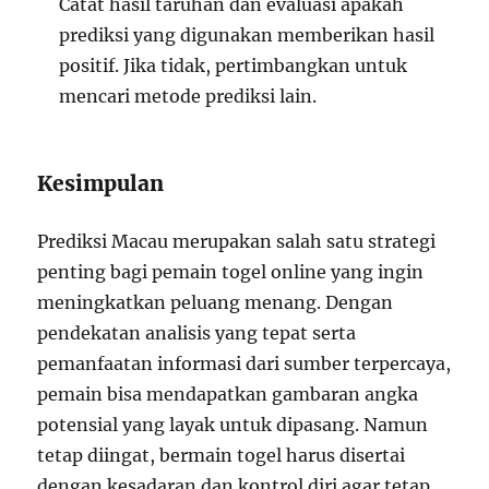
Catat hasil taruhan dan evaluasi apakah
prediksi yang digunakan memberikan hasil
positif. Jika tidak, pertimbangkan untuk
mencari metode prediksi lain.
Kesimpulan
Prediksi Macau merupakan salah satu strategi
penting bagi pemain togel online yang ingin
meningkatkan peluang menang. Dengan
pendekatan analisis yang tepat serta
pemanfaatan informasi dari sumber terpercaya,
pemain bisa mendapatkan gambaran angka
potensial yang layak untuk dipasang. Namun
tetap diingat, bermain togel harus disertai
dengan kesadaran dan kontrol diri agar tetap