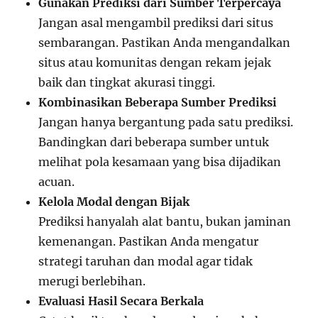
Gunakan Prediksi dari Sumber Terpercaya
Jangan asal mengambil prediksi dari situs
sembarangan. Pastikan Anda mengandalkan
situs atau komunitas dengan rekam jejak
baik dan tingkat akurasi tinggi.
Kombinasikan Beberapa Sumber Prediksi
Jangan hanya bergantung pada satu prediksi.
Bandingkan dari beberapa sumber untuk
melihat pola kesamaan yang bisa dijadikan
acuan.
Kelola Modal dengan Bijak
Prediksi hanyalah alat bantu, bukan jaminan
kemenangan. Pastikan Anda mengatur
strategi taruhan dan modal agar tidak
merugi berlebihan.
Evaluasi Hasil Secara Berkala