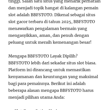
tinggi. Salah satu situs yang menarik perhatian
dan menjadi topik hangat di kalangan pemain
slot adalah BBFSTOTO. Dikenal sebagai situs
slot gacor terbaru di tahun 2025, BBFSTOTO
menawarkan pengalaman bermain yang
mengasyikkan, aman, dan penuh dengan
peluang untuk meraih kemenangan besar!
Mengapa BBFSTOTO Layak Dipilih?
BBFSTOTO lebih dari sekadar situs slot biasa.
Platform ini dirancang untuk memastikan
kenyamanan dan keuntungan yang maksimal
bagi para pemainnya. Berikut ini adalah
beberapa alasan mengapa BBFSTOTO harus
menjadi pilihan utama Anda: