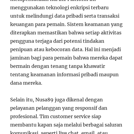
menggunakan teknologi enkripsi terbaru
untuk melindungi data pribadi serta transaksi
keuangan para pemain. Sistem keamanan yang
diterapkan memastikan bahwa setiap aktivitas
pengguna terjaga dari potensi tindakan
penipuan atau kebocoran data. Hal ini menjadi
jaminan bagi para pemain bahwa mereka dapat
bermain dengan tenang tanpa khawatir
tentang keamanan informasi pribadi maupun
dana mereka.
Selain itu, Nusa89 juga dikenal dengan
pelayanan pelanggan yang responsif dan
profesional. Tim customer service siap
membantu kapan saja melalui berbagai saluran
komunikasi, seperti live chat, email, atau