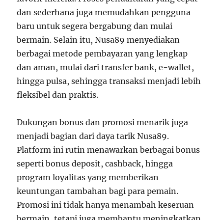
dan sederhana juga memudahkan pengguna
baru untuk segera bergabung dan mulai
bermain. Selain itu, Nusa89 menyediakan
berbagai metode pembayaran yang lengkap
dan aman, mulai dari transfer bank, e-wallet,
hingga pulsa, sehingga transaksi menjadi lebih
fleksibel dan praktis.
Dukungan bonus dan promosi menarik juga
menjadi bagian dari daya tarik Nusa89.
Platform ini rutin menawarkan berbagai bonus
seperti bonus deposit, cashback, hingga
program loyalitas yang memberikan
keuntungan tambahan bagi para pemain.
Promosi ini tidak hanya menambah keseruan
bermain, tetapi juga membantu meningkatkan