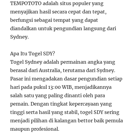
TEMPOTOTO adalah situs populer yang
menyajikan hasil secara cepat dan tepat,
berfungsi sebagai tempat yang dapat
diandalkan untuk pengundian langsung dari
Sydney.
Apa Itu Togel SDY?
Togel Sydney adalah permainan angka yang
berasal dari Australia, terutama dari Sydney.
Pasar ini mengadakan dasar pengundian setiap
hari pada pukul 13:00 WIB, menjadikannya
salah satu yang paling dinanti oleh para
pemain. Dengan tingkat kepercayaan yang
tinggi serta hasil yang stabil, togel SDY sering
menjadi pilihan di kalangan bettor baik pemula
maupun profesional.