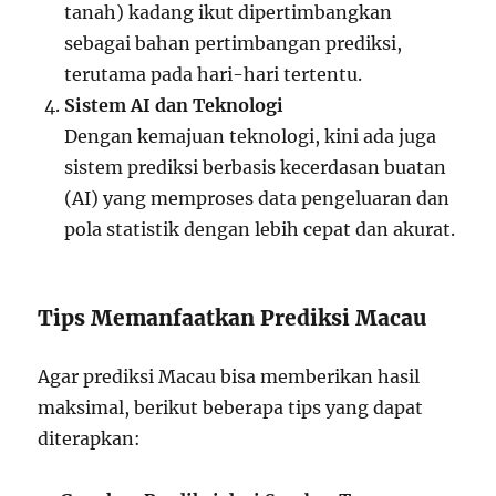
tanah) kadang ikut dipertimbangkan
sebagai bahan pertimbangan prediksi,
terutama pada hari-hari tertentu.
Sistem AI dan Teknologi
Dengan kemajuan teknologi, kini ada juga
sistem prediksi berbasis kecerdasan buatan
(AI) yang memproses data pengeluaran dan
pola statistik dengan lebih cepat dan akurat.
Tips Memanfaatkan Prediksi Macau
Agar prediksi Macau bisa memberikan hasil
maksimal, berikut beberapa tips yang dapat
diterapkan: