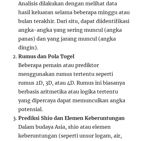
Analisis dilakukan dengan melihat data
hasil keluaran selama beberapa minggu atau
bulan terakhir. Dari situ, dapat diidentifikasi
angka-angka yang sering muncul (angka
panas) dan yang jarang muncul (angka
dingin).
Rumus dan Pola Togel
Beberapa pemain atau prediktor
menggunakan rumus tertentu seperti
rumus 2D, 3D, atau 4D. Rumus ini biasanya
berbasis aritmetika atau logika tertentu
yang dipercaya dapat memunculkan angka
potensial.
Prediksi Shio dan Elemen Keberuntungan
Dalam budaya Asia, shio atau elemen
keberuntungan (seperti unsur logam, air,