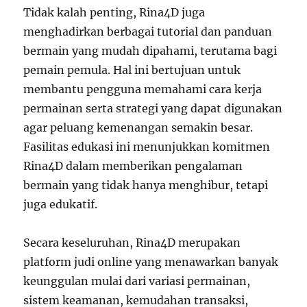
Tidak kalah penting, Rina4D juga
menghadirkan berbagai tutorial dan panduan
bermain yang mudah dipahami, terutama bagi
pemain pemula. Hal ini bertujuan untuk
membantu pengguna memahami cara kerja
permainan serta strategi yang dapat digunakan
agar peluang kemenangan semakin besar.
Fasilitas edukasi ini menunjukkan komitmen
Rina4D dalam memberikan pengalaman
bermain yang tidak hanya menghibur, tetapi
juga edukatif.
Secara keseluruhan, Rina4D merupakan
platform judi online yang menawarkan banyak
keunggulan mulai dari variasi permainan,
sistem keamanan, kemudahan transaksi,