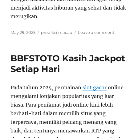
menjadi aktivitas hiburan yang sehat dan tidak
merugikan.
Posted
Tags
on
May 29, 2025
prediksi macau
Leave a comment
on
Prediksi
Macau
Hari
BBFSTOTO Kasih Jackpot
Ini:
Analisis
Setiap Hari
Akurat
untuk
Peluang
Pada tahun 2025, permainan
slot gacor
online
Menang
mengalami lonjakan popularitas yang luar
Lebih
Besar
biasa. Para penikmat judi online kini lebih
berhati-hati dalam memilih situs yang
terpercaya, memiliki peluang menang yang
baik, dan tentunya menawarkan RTP yang