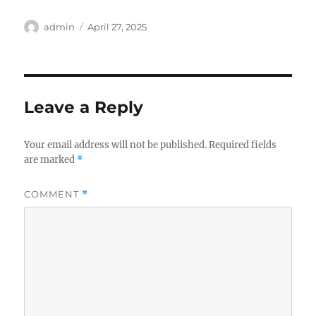
Author
Posted
admin
April 27, 2025
on
Leave a Reply
Your email address will not be published.
Required fields
are marked
*
COMMENT
*