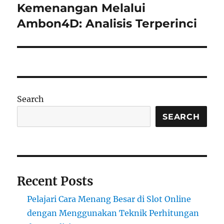
post:
Kemenangan Melalui
Ambon4D: Analisis Terperinci
Search
SEARCH
Recent Posts
Pelajari Cara Menang Besar di Slot Online
dengan Menggunakan Teknik Perhitungan