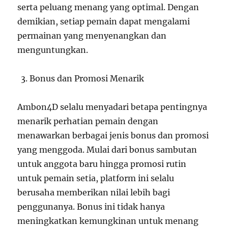
serta peluang menang yang optimal. Dengan
demikian, setiap pemain dapat mengalami
permainan yang menyenangkan dan
menguntungkan.
Bonus dan Promosi Menarik
Ambon4D selalu menyadari betapa pentingnya
menarik perhatian pemain dengan
menawarkan berbagai jenis bonus dan promosi
yang menggoda. Mulai dari bonus sambutan
untuk anggota baru hingga promosi rutin
untuk pemain setia, platform ini selalu
berusaha memberikan nilai lebih bagi
penggunanya. Bonus ini tidak hanya
meningkatkan kemungkinan untuk menang