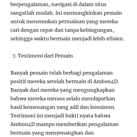
berpengalaman, navigasi di dalam situs
sangatlah mudah. Ini memungkinkan pemain
untuk menemukan permainan yang mereka
cari dengan cepat dan tanpa kebingungan,
sehingga waktu bermain menjadi lebih efisien.
Testimoni dari Pemain
Banyak pemain telah berbagi pengalaman
positif mereka setelah bermain di Ambon4D.
Banyak dari mereka yang mengungkapkan
bahwa mereka merasa selalu mendapatkan
hasil kemenangan yang adil dan konsisten.
Testimoni ini menjadi bukti nyata bahwa
Ambon4D mampu memberikan pengalaman
bermain yang menyenangkan dan