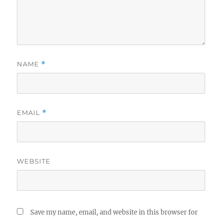
NAME
*
EMAIL
*
WEBSITE
Save my name, email, and website in this browser for