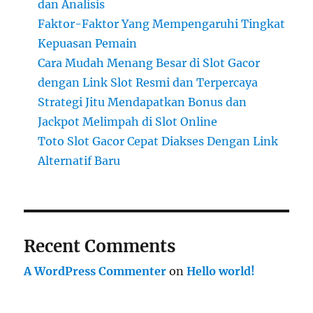
dan Analisis
Faktor-Faktor Yang Mempengaruhi Tingkat
Kepuasan Pemain
Cara Mudah Menang Besar di Slot Gacor
dengan Link Slot Resmi dan Terpercaya
Strategi Jitu Mendapatkan Bonus dan
Jackpot Melimpah di Slot Online
Toto Slot Gacor Cepat Diakses Dengan Link
Alternatif Baru
Recent Comments
A WordPress Commenter
on
Hello world!