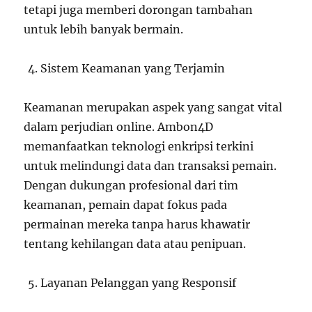
tetapi juga memberi dorongan tambahan
untuk lebih banyak bermain.
Sistem Keamanan yang Terjamin
Keamanan merupakan aspek yang sangat vital
dalam perjudian online. Ambon4D
memanfaatkan teknologi enkripsi terkini
untuk melindungi data dan transaksi pemain.
Dengan dukungan profesional dari tim
keamanan, pemain dapat fokus pada
permainan mereka tanpa harus khawatir
tentang kehilangan data atau penipuan.
Layanan Pelanggan yang Responsif