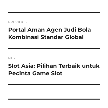
Post
PREVIOUS
navigation
Portal Aman Agen Judi Bola
Previous
post:
Kombinasi Standar Global
NEXT
Slot Asia: Pilihan Terbaik untuk
Next
post:
Pecinta Game Slot