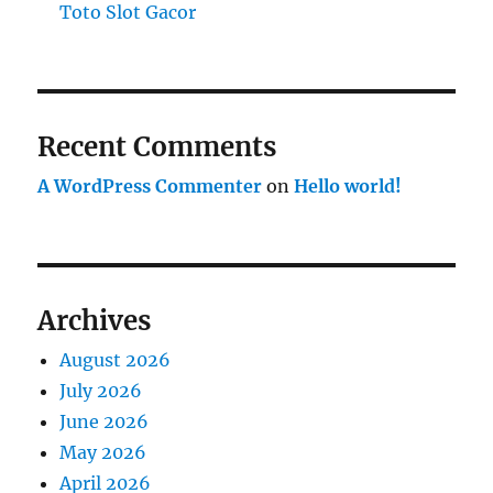
Toto Slot Gacor
Recent Comments
A WordPress Commenter
on
Hello world!
Archives
August 2026
July 2026
June 2026
May 2026
April 2026