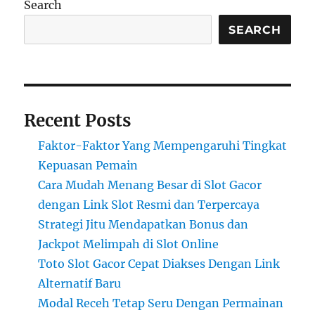
Search
SEARCH
Recent Posts
Faktor-Faktor Yang Mempengaruhi Tingkat
Kepuasan Pemain
Cara Mudah Menang Besar di Slot Gacor
dengan Link Slot Resmi dan Terpercaya
Strategi Jitu Mendapatkan Bonus dan
Jackpot Melimpah di Slot Online
Toto Slot Gacor Cepat Diakses Dengan Link
Alternatif Baru
Modal Receh Tetap Seru Dengan Permainan