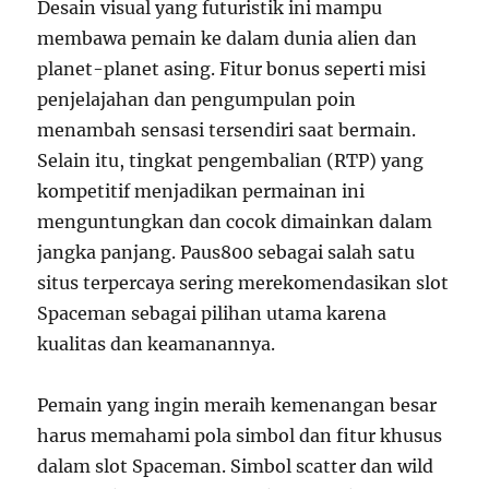
Desain visual yang futuristik ini mampu
membawa pemain ke dalam dunia alien dan
planet-planet asing. Fitur bonus seperti misi
penjelajahan dan pengumpulan poin
menambah sensasi tersendiri saat bermain.
Selain itu, tingkat pengembalian (RTP) yang
kompetitif menjadikan permainan ini
menguntungkan dan cocok dimainkan dalam
jangka panjang. Paus800 sebagai salah satu
situs terpercaya sering merekomendasikan slot
Spaceman sebagai pilihan utama karena
kualitas dan keamanannya.
Pemain yang ingin meraih kemenangan besar
harus memahami pola simbol dan fitur khusus
dalam slot Spaceman. Simbol scatter dan wild