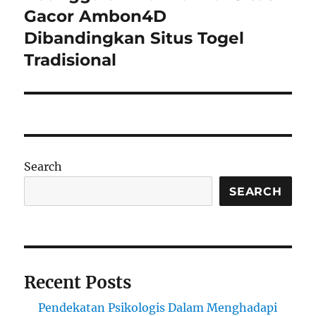
post:
Gacor Ambon4D
Dibandingkan Situs Togel
Tradisional
Search
SEARCH
Recent Posts
Pendekatan Psikologis Dalam Menghadapi