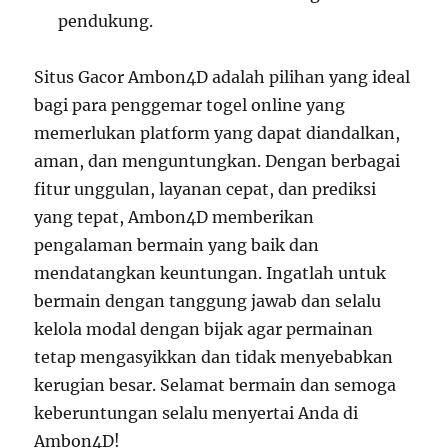
pendukung.
Situs Gacor Ambon4D adalah pilihan yang ideal
bagi para penggemar togel online yang
memerlukan platform yang dapat diandalkan,
aman, dan menguntungkan. Dengan berbagai
fitur unggulan, layanan cepat, dan prediksi
yang tepat, Ambon4D memberikan
pengalaman bermain yang baik dan
mendatangkan keuntungan. Ingatlah untuk
bermain dengan tanggung jawab dan selalu
kelola modal dengan bijak agar permainan
tetap mengasyikkan dan tidak menyebabkan
kerugian besar. Selamat bermain dan semoga
keberuntungan selalu menyertai Anda di
Ambon4D!