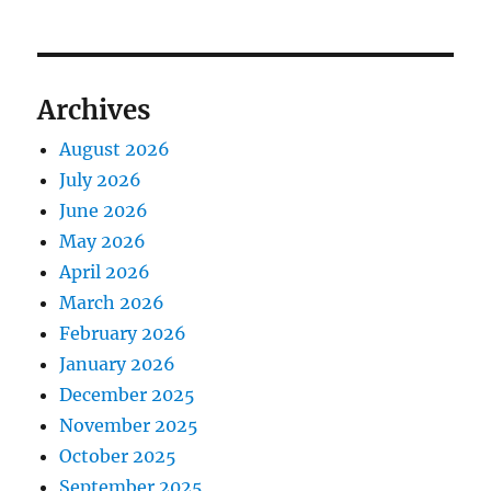
Archives
August 2026
July 2026
June 2026
May 2026
April 2026
March 2026
February 2026
January 2026
December 2025
November 2025
October 2025
September 2025