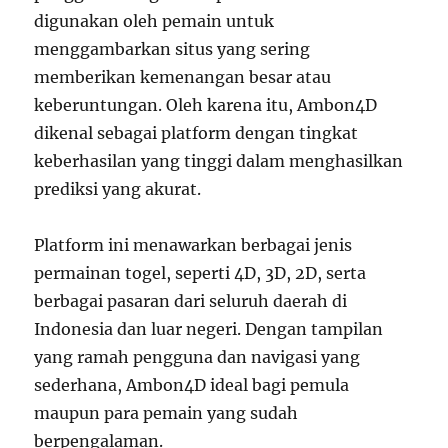
digunakan oleh pemain untuk
menggambarkan situs yang sering
memberikan kemenangan besar atau
keberuntungan. Oleh karena itu, Ambon4D
dikenal sebagai platform dengan tingkat
keberhasilan yang tinggi dalam menghasilkan
prediksi yang akurat.
Platform ini menawarkan berbagai jenis
permainan togel, seperti 4D, 3D, 2D, serta
berbagai pasaran dari seluruh daerah di
Indonesia dan luar negeri. Dengan tampilan
yang ramah pengguna dan navigasi yang
sederhana, Ambon4D ideal bagi pemula
maupun para pemain yang sudah
berpengalaman.