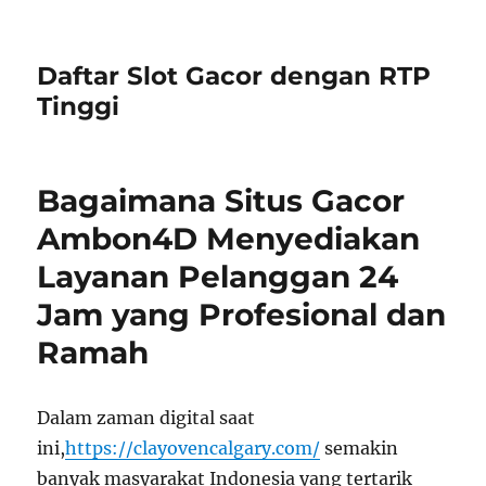
Daftar Slot Gacor dengan RTP
Tinggi
Bagaimana Situs Gacor
Ambon4D Menyediakan
Layanan Pelanggan 24
Jam yang Profesional dan
Ramah
Dalam zaman digital saat
ini,
https://clayovencalgary.com/
semakin
banyak masyarakat Indonesia yang tertarik