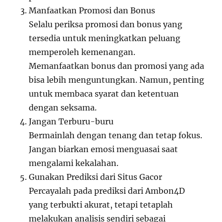
Manfaatkan Promosi dan Bonus
Selalu periksa promosi dan bonus yang
tersedia untuk meningkatkan peluang
memperoleh kemenangan.
Memanfaatkan bonus dan promosi yang ada
bisa lebih menguntungkan. Namun, penting
untuk membaca syarat dan ketentuan
dengan seksama.
Jangan Terburu-buru
Bermainlah dengan tenang dan tetap fokus.
Jangan biarkan emosi menguasai saat
mengalami kekalahan.
Gunakan Prediksi dari Situs Gacor
Percayalah pada prediksi dari Ambon4D
yang terbukti akurat, tetapi tetaplah
melakukan analisis sendiri sebagai