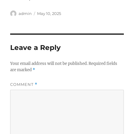
Author
Posted
admin
May 10, 2025
on
Leave a Reply
Your email address will not be published.
Required fields
are marked
*
COMMENT
*