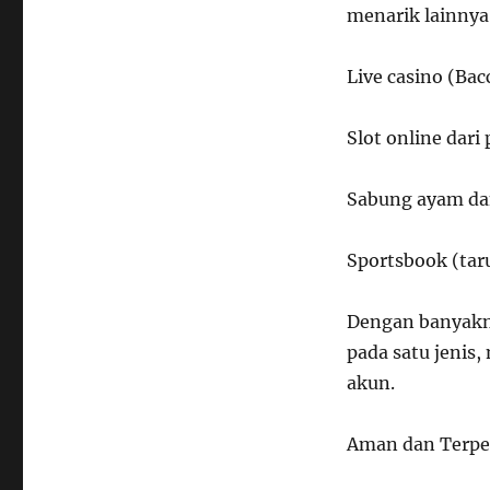
menarik lainnya,
Live casino (Bac
Slot online dari
Sabung ayam da
Sportsbook (tar
Dengan banyakny
pada satu jenis
akun.
Aman dan Terpe