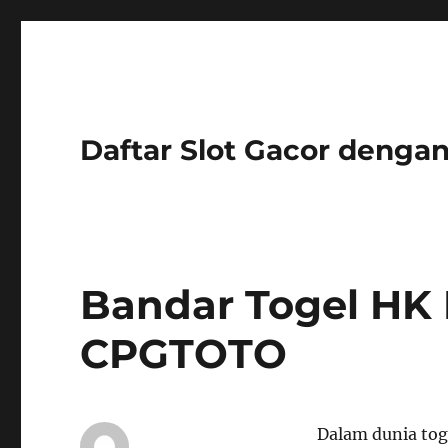
Daftar Slot Gacor denga
Bandar Togel HK 
CPGTOTO
Dalam dunia tog