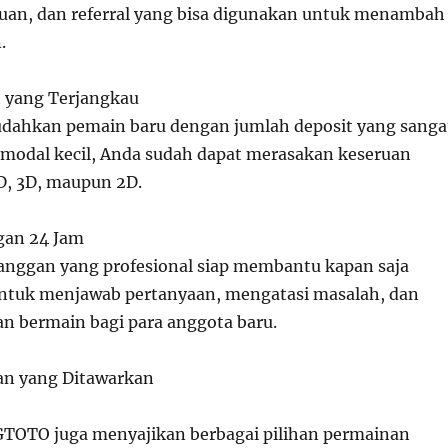
an, dan referral yang bisa digunakan untuk menambah
.
 yang Terjangkau
hkan pemain baru dengan jumlah deposit yang sanga
modal kecil, Anda sudah dapat merasakan keseruan
D, 3D, maupun 2D.
gan 24 Jam
anggan yang profesional siap membantu kapan saja
ntuk menjawab pertanyaan, mengatasi masalah, dan
 bermain bagi para anggota baru.
n yang Ditawarkan
PGTOTO juga menyajikan berbagai pilihan permainan