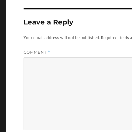
Leave a Reply
Your email address will not be published.
Required fields
COMMENT
*