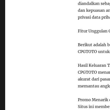
diandalkan seba
dan kepuasan an
privasi data pri
Fitur Unggulan
Berikut adalah 
CPGTOTO untuk
Hasil Keluaran 
CPGTOTO menampi
akurat dari pas
memantau angka 
Promo Menarik 
Situs ini membe