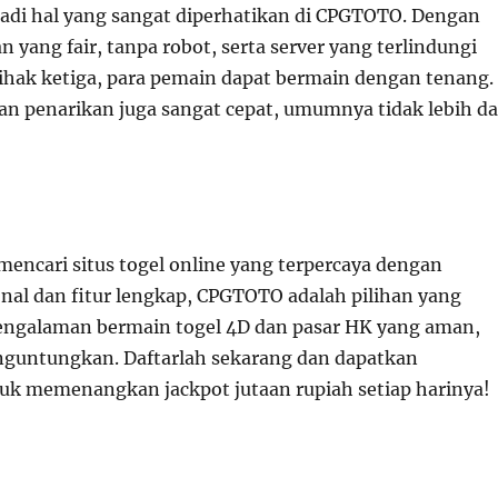
di hal yang sangat diperhatikan di CPGTOTO. Dengan
 yang fair, tanpa robot, serta server yang terlindungi
ihak ketiga, para pemain dapat bermain dengan tenang.
dan penarikan juga sangat cepat, umumnya tidak lebih da
mencari situs togel online yang terpercaya dengan
onal dan fitur lengkap, CPGTOTO adalah pilihan yang
pengalaman bermain togel 4D dan pasar HK yang aman,
guntungkan. Daftarlah sekarang dan dapatkan
k memenangkan jackpot jutaan rupiah setiap harinya!