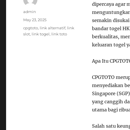
dipercaya agar
Author
admin
menguntungka
Posted
May 23, 2025
semakin disukai
on
Tags
cpgtoto
,
link alternatif
,
link
bandar togel H
slot
,
link togel
,
link toto
berkualitas, me
keluaran togel y
Apa Itu CPGTOT
CPGTOTO merupa
menyediakan ber
Singapore (SGP)
yang canggih dan
utama bagi ribu
Salah satu keun