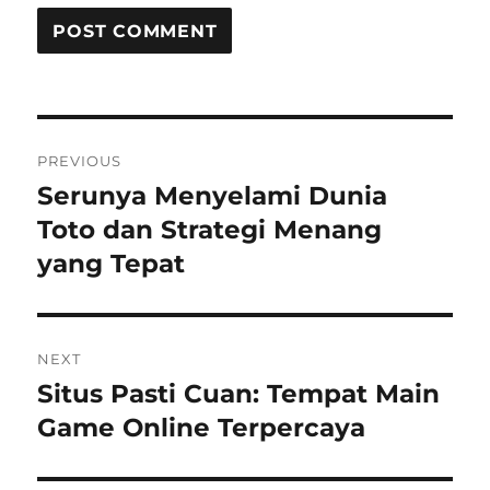
Post
PREVIOUS
navigation
Serunya Menyelami Dunia
Previous
post:
Toto dan Strategi Menang
yang Tepat
NEXT
Situs Pasti Cuan: Tempat Main
Next
post:
Game Online Terpercaya