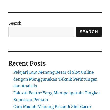
Search
SEARCH
Recent Posts
Pelajari Cara Menang Besar di Slot Online
dengan Menggunakan Teknik Perhitungan
dan Analisis
Faktor-Faktor Yang Mempengaruhi Tingkat
Kepuasan Pemain
Cara Mudah Menang Besar di Slot Gacor