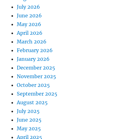
July 2026
June 2026
May 2026
April 2026
March 2026
February 2026
January 2026
December 2025
November 2025
October 2025
September 2025
August 2025
July 2025
June 2025
May 2025
April 2025