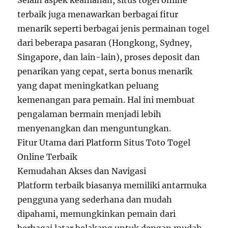
Selain aspek keamanan, situs togel online
terbaik juga menawarkan berbagai fitur
menarik seperti berbagai jenis permainan togel
dari beberapa pasaran (Hongkong, Sydney,
Singapore, dan lain-lain), proses deposit dan
penarikan yang cepat, serta bonus menarik
yang dapat meningkatkan peluang
kemenangan para pemain. Hal ini membuat
pengalaman bermain menjadi lebih
menyenangkan dan menguntungkan.
Fitur Utama dari Platform Situs Toto Togel
Online Terbaik
Kemudahan Akses dan Navigasi
Platform terbaik biasanya memiliki antarmuka
pengguna yang sederhana dan mudah
dipahami, memungkinkan pemain dari