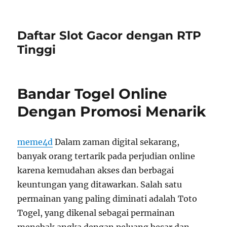
Daftar Slot Gacor dengan RTP
Tinggi
Bandar Togel Online
Dengan Promosi Menarik
meme4d
Dalam zaman digital sekarang,
banyak orang tertarik pada perjudian online
karena kemudahan akses dan berbagai
keuntungan yang ditawarkan. Salah satu
permainan yang paling diminati adalah Toto
Togel, yang dikenal sebagai permainan