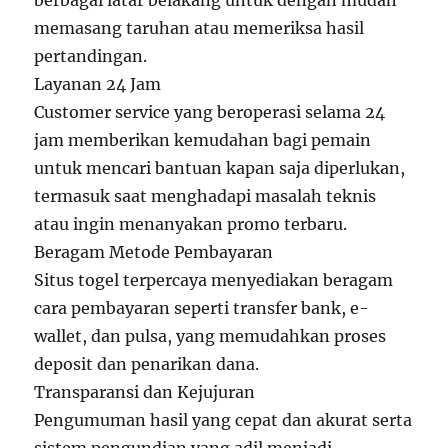
berbagai latar belakang untuk dengan mudah
memasang taruhan atau memeriksa hasil
pertandingan.
Layanan 24 Jam
Customer service yang beroperasi selama 24
jam memberikan kemudahan bagi pemain
untuk mencari bantuan kapan saja diperlukan,
termasuk saat menghadapi masalah teknis
atau ingin menanyakan promo terbaru.
Beragam Metode Pembayaran
Situs togel terpercaya menyediakan beragam
cara pembayaran seperti transfer bank, e-
wallet, dan pulsa, yang memudahkan proses
deposit dan penarikan dana.
Transparansi dan Kejujuran
Pengumuman hasil yang cepat dan akurat serta