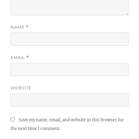
NAME
*
EMAIL
*
WEBSITE
Save my name, email, and website in this browser for
the next time I comment.