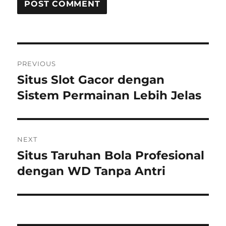
Post
PREVIOUS
navigation
Situs Slot Gacor dengan
Previous
post:
Sistem Permainan Lebih Jelas
NEXT
Situs Taruhan Bola Profesional
Next
post:
dengan WD Tanpa Antri