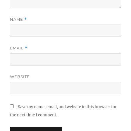
NAME
*
EMAIL
*
WEBSITE
Save my name, email, and website in this browser for
the next time I comment.