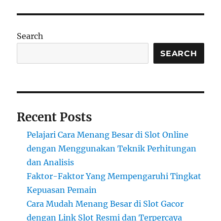
Search
SEARCH
Recent Posts
Pelajari Cara Menang Besar di Slot Online
dengan Menggunakan Teknik Perhitungan
dan Analisis
Faktor-Faktor Yang Mempengaruhi Tingkat
Kepuasan Pemain
Cara Mudah Menang Besar di Slot Gacor
dengan Link Slot Resmi dan Terpercaya