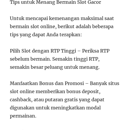
Tips untuk Menang Bermain Slot Gacor
Untuk mencapai kemenangan maksimal saat
bermain slot online, berikut adalah beberapa
tips yang dapat Anda terapkan:
Pilih Slot dengan RTP Tinggi – Periksa RTP
sebelum bermain. Semakin tinggi RTP,
semakin besar peluang untuk menang.
Manfaatkan Bonus dan Promosi – Banyak situs
slot online memberikan bonus deposit,
cashback, atau putaran gratis yang dapat
digunakan untuk meningkatkan modal
permainan.