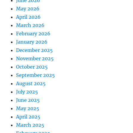
June 2026
May 2026
April 2026
March 2026
February 2026
January 2026
December 2025
November 2025
October 2025
September 2025
August 2025
July 2025
June 2025
May 2025
April 2025
March 2025