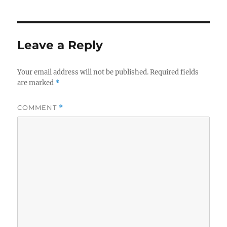
Leave a Reply
Your email address will not be published.
Required fields
are marked
*
COMMENT
*