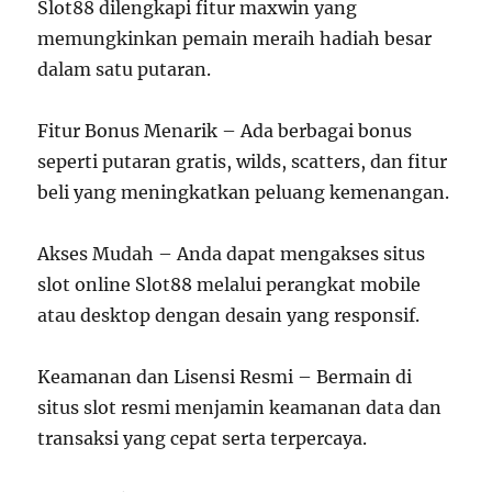
Slot88 dilengkapi fitur maxwin yang
memungkinkan pemain meraih hadiah besar
dalam satu putaran.
Fitur Bonus Menarik – Ada berbagai bonus
seperti putaran gratis, wilds, scatters, dan fitur
beli yang meningkatkan peluang kemenangan.
Akses Mudah – Anda dapat mengakses situs
slot online Slot88 melalui perangkat mobile
atau desktop dengan desain yang responsif.
Keamanan dan Lisensi Resmi – Bermain di
situs slot resmi menjamin keamanan data dan
transaksi yang cepat serta terpercaya.