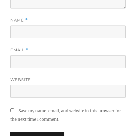
NAME
*
EMAIL
*
WEBSITE
Save my name, email, and website in this browser for
the next time I comment.