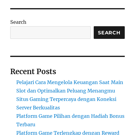
Search
SEARCH
Recent Posts
Pelajari Cara Mengelola Keuangan Saat Main
Slot dan Optimalkan Peluang Menangmu
Situs Gaming Terpercaya dengan Koneksi
Server Berkualitas
Platform Game Pilihan dengan Hadiah Bonus
Terbaru
Platform Game Terlengkap dengan Reward