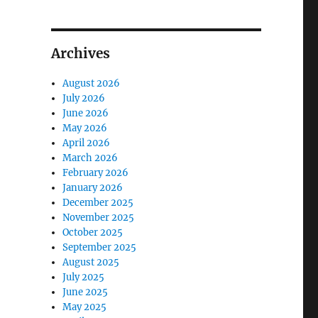
Archives
August 2026
July 2026
June 2026
May 2026
April 2026
March 2026
February 2026
January 2026
December 2025
November 2025
October 2025
September 2025
August 2025
July 2025
June 2025
May 2025