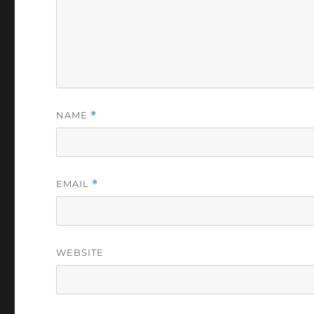
NAME
*
EMAIL
*
WEBSITE