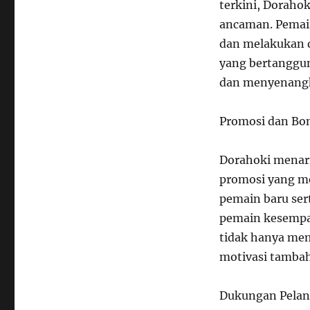
terkini, Dorahok
ancaman. Pemain
dan melakukan d
yang bertanggu
dan menyenang
Promosi dan Bo
Dorahoki menari
promosi yang m
pemain baru ser
pemain kesempa
tidak hanya mem
motivasi tambah
Dukungan Pelan