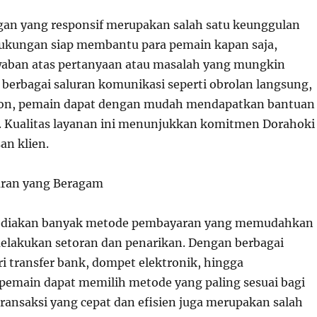
an yang responsif merupakan salah satu keunggulan
ukungan siap membantu para pemain kapan saja,
aban atas pertanyaan atau masalah yang mungkin
berbagai saluran komunikasi seperti obrolan langsung,
epon, pemain dapat dengan mudah mendapatkan bantuan
. Kualitas layanan ini menunjukkan komitmen Dorahoki
an klien.
aran yang Beragam
ediakan banyak metode pembayaran yang memudahkan
lakukan setoran dan penarikan. Dengan berbagai
ri transfer bank, dompet elektronik, hingga
 pemain dapat memilih metode yang paling sesuai bagi
transaksi yang cepat dan efisien juga merupakan salah