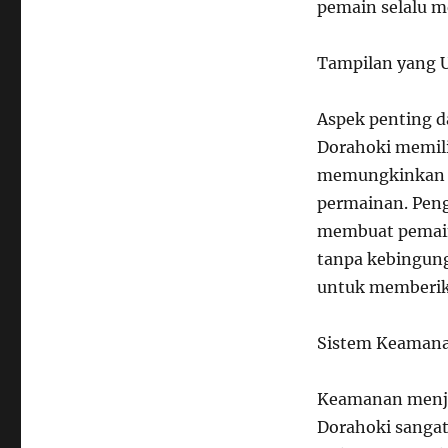
pemain selalu m
Tampilan yang U
Aspek penting d
Dorahoki memili
memungkinkan p
permainan. Peng
membuat pemain
tanpa kebingung
untuk memberik
Sistem Keamana
Keamanan menjad
Dorahoki sangat