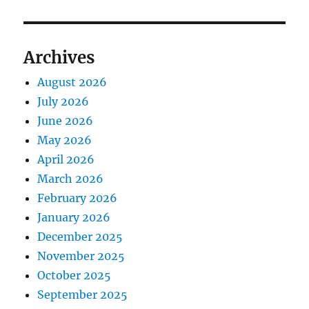
Archives
August 2026
July 2026
June 2026
May 2026
April 2026
March 2026
February 2026
January 2026
December 2025
November 2025
October 2025
September 2025