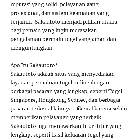
reputasi yang solid, pelayanan yang
profesional, dan sistem keamanan yang
terjamin, Sakautoto menjadi pilihan utama
bagi pemain yang ingin merasakan
pengalaman bermain togel yang aman dan
menguntungkan.
Apa Itu Sakautoto?
Sakautoto adalah situs yang menyediakan
layanan permainan togel online dengan
berbagai pasaran yang lengkap, seperti Togel
Singapore, Hongkong, Sydney, dan berbagai
pasaran terkenal lainnya. Dikenal karena selalu
memberikan pelayanan yang terbaik,
Sakautoto juga menawarkan fitur-fitur yang
lengkap, seperti hasil keluaran togel yang