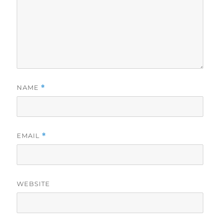
NAME
*
EMAIL
*
WEBSITE