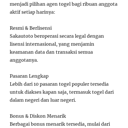
menjadi pilihan agen togel bagi ribuan anggota
aktif setiap harinya:
Resmi & Berlisensi
Sakautoto beroperasi secara legal dengan
lisensi internasional, yang menjamin
keamanan data dan transaksi semua
anggotanya.
Pasaran Lengkap
Lebih dari 10 pasaran togel populer tersedia
untuk diakses kapan saja, termasuk togel dari
dalam negeri dan luar negeri.
Bonus & Diskon Menarik
Berbagai bonus menarik tersedia, mulai dari