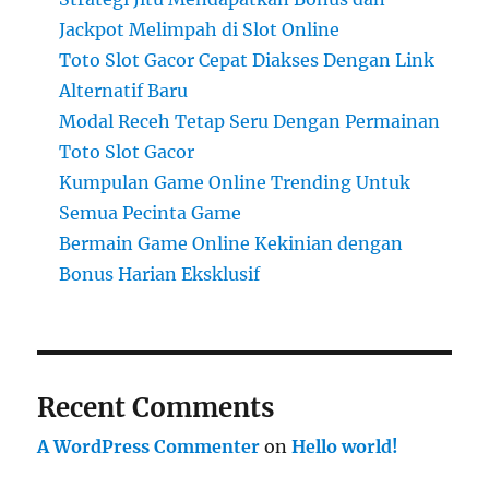
Jackpot Melimpah di Slot Online
Toto Slot Gacor Cepat Diakses Dengan Link
Alternatif Baru
Modal Receh Tetap Seru Dengan Permainan
Toto Slot Gacor
Kumpulan Game Online Trending Untuk
Semua Pecinta Game
Bermain Game Online Kekinian dengan
Bonus Harian Eksklusif
Recent Comments
A WordPress Commenter
on
Hello world!