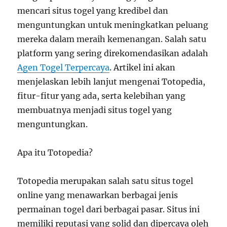
mencari situs togel yang kredibel dan
menguntungkan untuk meningkatkan peluang
mereka dalam meraih kemenangan. Salah satu
platform yang sering direkomendasikan adalah
Agen Togel Terpercaya
. Artikel ini akan
menjelaskan lebih lanjut mengenai Totopedia,
fitur-fitur yang ada, serta kelebihan yang
membuatnya menjadi situs togel yang
menguntungkan.
Apa itu Totopedia?
Totopedia merupakan salah satu situs togel
online yang menawarkan berbagai jenis
permainan togel dari berbagai pasar. Situs ini
memiliki reputasi yang solid dan dipercaya oleh