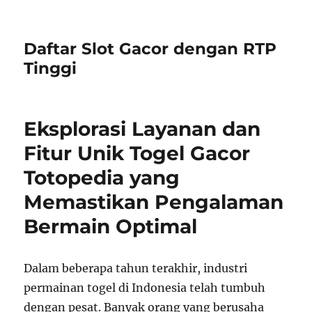
Daftar Slot Gacor dengan RTP
Tinggi
Eksplorasi Layanan dan
Fitur Unik Togel Gacor
Totopedia yang
Memastikan Pengalaman
Bermain Optimal
Dalam beberapa tahun terakhir, industri
permainan togel di Indonesia telah tumbuh
dengan pesat. Banyak orang yang berusaha