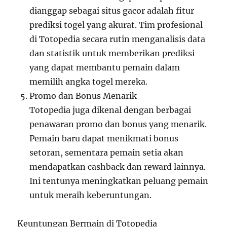
dianggap sebagai situs gacor adalah fitur
prediksi togel yang akurat. Tim profesional
di Totopedia secara rutin menganalisis data
dan statistik untuk memberikan prediksi
yang dapat membantu pemain dalam
memilih angka togel mereka.
Promo dan Bonus Menarik
Totopedia juga dikenal dengan berbagai
penawaran promo dan bonus yang menarik.
Pemain baru dapat menikmati bonus
setoran, sementara pemain setia akan
mendapatkan cashback dan reward lainnya.
Ini tentunya meningkatkan peluang pemain
untuk meraih keberuntungan.
Keuntungan Bermain di Totopedia