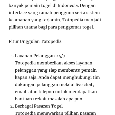
banyak pemain togel di Indonesia. Dengan
interface yang ramah pengguna serta sistem
keamanan yang terjamin, Totopedia menjadi
pilihan utama bagi para penggemar togel.
Fitur Unggulan Totopedia
Layanan Pelanggan 24/7
Totopedia memberikan akses layanan
pelanggan yang siap membantu pemain
kapan saja. Anda dapat menghubungi tim
dukungan pelanggan melalui live chat,
email, atau telepon untuk mendapatkan
bantuan terkait masalah apa pun.
Berbagai Pasaran Togel
Totopedia menawarkan pilihan pasaran