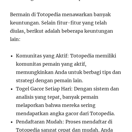
Bermain di Totopedia menawarkan banyak
keuntungan. Selain fitur-fitur yang telah
diulas, berikut adalah beberapa keuntungan
lain:
Komunitas yang Aktif: Totopedia memiliki
komunitas pemain yang aktif,
memungkinkan Anda untuk berbagi tips dan
strategi dengan pemain lain.
Togel Gacor Setiap Hari: Dengan sistem dan
analisis yang tepat, banyak pemain
melaporkan bahwa mereka sering
mendapatkan angka gacor dari Totopedia.
Pendaftaran Mudah: Proses mendaftar di
Totopedia sangat cepat dan mudah. Anda