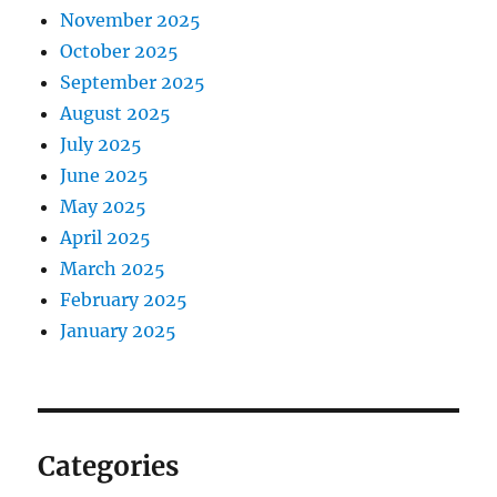
November 2025
October 2025
September 2025
August 2025
July 2025
June 2025
May 2025
April 2025
March 2025
February 2025
January 2025
Categories