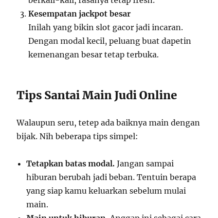
berkali-kali, rasanya tetap fresh.
Kesempatan jackpot besar
Inilah yang bikin slot gacor jadi incaran.
Dengan modal kecil, peluang buat dapetin
kemenangan besar tetap terbuka.
Tips Santai Main Judi Online
Walaupun seru, tetep ada baiknya main dengan
bijak. Nih beberapa tips simpel:
Tetapkan batas modal.
Jangan sampai
hiburan berubah jadi beban. Tentuin berapa
yang siap kamu keluarkan sebelum mulai
main.