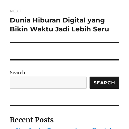
NEXT
Dunia Hiburan Digital yang
Next
post:
Bikin Waktu Jadi Lebih Seru
Search
SEARCH
Recent Posts