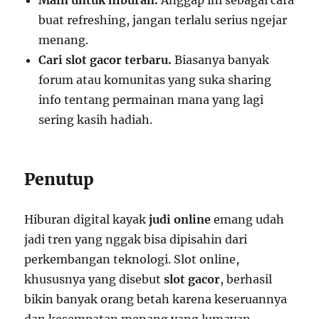
Main untuk hiburan.
Anggap ini sebagai cara
buat refreshing, jangan terlalu serius ngejar
menang.
Cari slot gacor terbaru.
Biasanya banyak
forum atau komunitas yang suka sharing
info tentang permainan mana yang lagi
sering kasih hadiah.
Penutup
Hiburan digital kayak
judi online
emang udah
jadi tren yang nggak bisa dipisahin dari
perkembangan teknologi. Slot online,
khususnya yang disebut
slot gacor
, berhasil
bikin banyak orang betah karena keseruannya