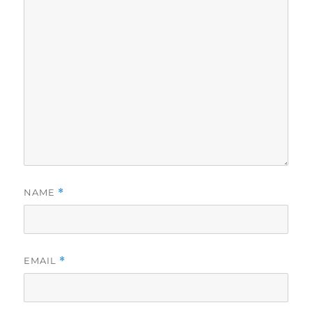
NAME
*
EMAIL
*