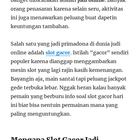
banget dibicarakan adalah
judi online
. Banyak
orang penasaran karena selain seru, aktivitas
ini juga menawarkan peluang buat dapetin
keuntungan tambahan.
Salah satu yang jadi primadona di dunia judi
online adalah
slot gacor
. Istilah “gacor” sendiri
populer karena dianggap menggambarkan
mesin slot yang lagi rajin kasih kemenangan.
Bayangin aja, main santai tapi peluang jackpot
gede terbuka lebar. Nggak heran kalau banyak
pemain yang berburu info soal slot gacor hari
ini biar bisa nentuin permainan mana yang
paling menguntungkan.
Mengapa Slot Gacor Jadi