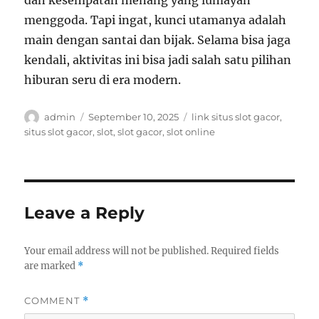
dan kesempatan menang yang lumayan
menggoda. Tapi ingat, kunci utamanya adalah
main dengan santai dan bijak. Selama bisa jaga
kendali, aktivitas ini bisa jadi salah satu pilihan
hiburan seru di era modern.
Author
Posted
Tags
admin
September 10, 2025
link situs slot gacor
,
on
situs slot gacor
,
slot
,
slot gacor
,
slot online
Leave a Reply
Your email address will not be published.
Required fields
are marked
*
COMMENT
*