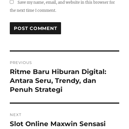
Save my name, email, and website in this browser for
the next time I comment.
Post
PREVIOUS
navigation
Ritme Baru Hiburan Digital:
Previous
post:
Antara Seru, Trendy, dan
Penuh Strategi
NEXT
Slot Online Maxwin Sensasi
Next