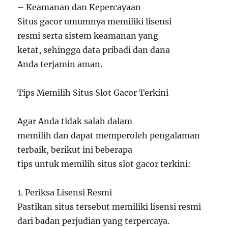
– Keamanan dan Kepercayaan
Situs gacor umumnya memiliki lisensi
resmi serta sistem keamanan yang
ketat, sehingga data pribadi dan dana
Anda terjamin aman.
Tips Memilih Situs Slot Gacor Terkini
Agar Anda tidak salah dalam
memilih dan dapat memperoleh pengalaman
terbaik, berikut ini beberapa
tips untuk memilih situs slot gacor terkini:
1. Periksa Lisensi Resmi
Pastikan situs tersebut memiliki lisensi resmi
dari badan perjudian yang terpercaya.