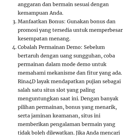
anggaran dan bermain sesuai dengan
kemampuan Anda.
Manfaatkan Bonus: Gunakan bonus dan
promosi yang tersedia untuk memperbesar
kesempatan menang.
Cobalah Permainan Demo: Sebelum
bertaruh dengan uang sungguhan, coba
permainan dalam mode demo untuk
memahami mekanisme dan fitur yang ada.
Rina4D layak mendapatkan pujian sebagai
salah satu situs slot yang paling
menguntungkan saat ini. Dengan banyak
pilihan permainan, bonus yang menarik,
serta jaminan keamanan, situs ini
memberikan pengalaman bermain yang
tidak boleh dilewatkan. Jika Anda mencari