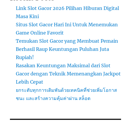
Link Slot Gacor 2026 Pilihan Hiburan Digital
Masa Kini
Situs Slot Gacor Hari Ini Untuk Menemukan
Game Online Favorit
Temukan Slot Gacor yang Membuat Pemain
Berhasil Raup Keuntungan Puluhan Juta
Rupiah!
Rasakan Keuntungan Maksimal dari Slot
Gacor dengan Teknik Memenangkan Jackpot
Lebih Cepat
ยกระดับทุกการเดิมพันด้วยเทคนิคที่ช่วยเพิ่มโอกาส
ชนะ และสร้างความคุ้มค่าผ่าน สล็อต