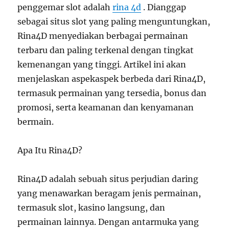
penggemar slot adalah
rina 4d
. Dianggap
sebagai situs slot yang paling menguntungkan,
Rina4D menyediakan berbagai permainan
terbaru dan paling terkenal dengan tingkat
kemenangan yang tinggi. Artikel ini akan
menjelaskan aspekaspek berbeda dari Rina4D,
termasuk permainan yang tersedia, bonus dan
promosi, serta keamanan dan kenyamanan
bermain.
Apa Itu Rina4D?
Rina4D adalah sebuah situs perjudian daring
yang menawarkan beragam jenis permainan,
termasuk slot, kasino langsung, dan
permainan lainnya. Dengan antarmuka yang