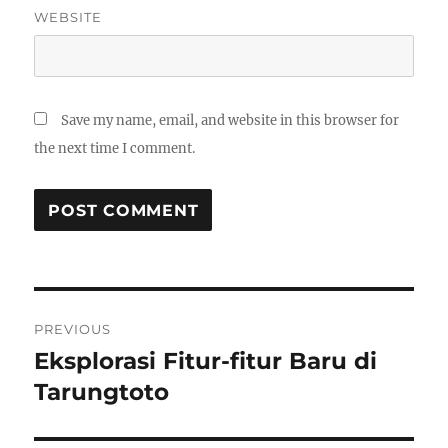
WEBSITE
Save my name, email, and website in this browser for
the next time I comment.
Post
PREVIOUS
navigation
Eksplorasi Fitur-fitur Baru di
Previous
post:
Tarungtoto