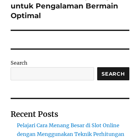
untuk Pengalaman Bermain
Optimal
Search
SEARCH
Recent Posts
Pelajari Cara Menang Besar di Slot Online
dengan Menggunakan Teknik Perhitungan