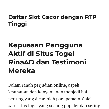
Daftar Slot Gacor dengan RTP
Tinggi
Kepuasan Pengguna
Aktif di Situs Togel
Rina4D dan Testimoni
Mereka
Dalam ranah perjudian online, aspek
keamanan dan kenyamanan menjadi hal
penting yang dicari oleh para pemain. Salah
satu situs togel yang sedang populer dan sering