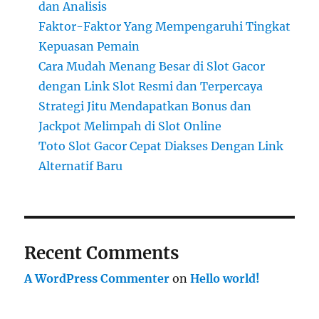
dan Analisis
Faktor-Faktor Yang Mempengaruhi Tingkat
Kepuasan Pemain
Cara Mudah Menang Besar di Slot Gacor
dengan Link Slot Resmi dan Terpercaya
Strategi Jitu Mendapatkan Bonus dan
Jackpot Melimpah di Slot Online
Toto Slot Gacor Cepat Diakses Dengan Link
Alternatif Baru
Recent Comments
A WordPress Commenter
on
Hello world!