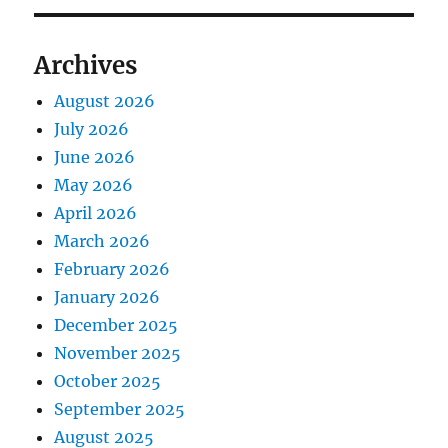
Archives
August 2026
July 2026
June 2026
May 2026
April 2026
March 2026
February 2026
January 2026
December 2025
November 2025
October 2025
September 2025
August 2025