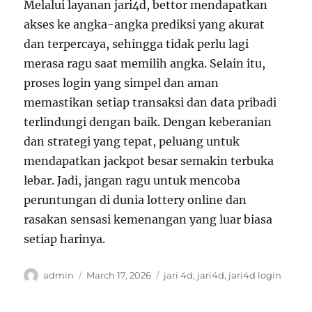
Melalui layanan jari4d, bettor mendapatkan
akses ke angka-angka prediksi yang akurat
dan terpercaya, sehingga tidak perlu lagi
merasa ragu saat memilih angka. Selain itu,
proses login yang simpel dan aman
memastikan setiap transaksi dan data pribadi
terlindungi dengan baik. Dengan keberanian
dan strategi yang tepat, peluang untuk
mendapatkan jackpot besar semakin terbuka
lebar. Jadi, jangan ragu untuk mencoba
peruntungan di dunia lottery online dan
rasakan sensasi kemenangan yang luar biasa
setiap harinya.
Author
Posted
Tags
admin
March 17, 2026
jari 4d
,
jari4d
,
jari4d login
on