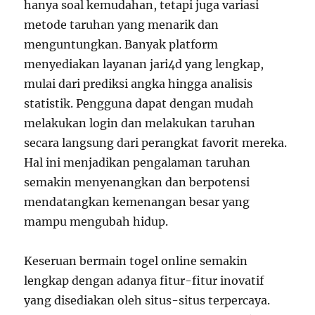
hanya soal kemudahan, tetapi juga variasi
metode taruhan yang menarik dan
menguntungkan. Banyak platform
menyediakan layanan jari4d yang lengkap,
mulai dari prediksi angka hingga analisis
statistik. Pengguna dapat dengan mudah
melakukan login dan melakukan taruhan
secara langsung dari perangkat favorit mereka.
Hal ini menjadikan pengalaman taruhan
semakin menyenangkan dan berpotensi
mendatangkan kemenangan besar yang
mampu mengubah hidup.
Keseruan bermain togel online semakin
lengkap dengan adanya fitur-fitur inovatif
yang disediakan oleh situs-situs terpercaya.