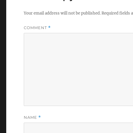
Your email address will not be published.
Required fields
COMMENT
*
NAME
*