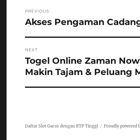
Post
PREVIOUS
navigation
Akses Pengaman Cadanga
Previous
post:
NEXT
Togel Online Zaman Now:
Next
post:
Makin Tajam & Peluang
Daftar Slot Gacor dengan RTP Tinggi
Proudly powered 