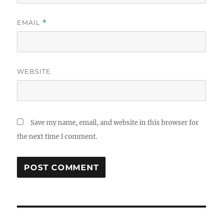
EMAIL
*
WEBSITE
Save my name, email, and website in this browser for
the next time I comment.
Post