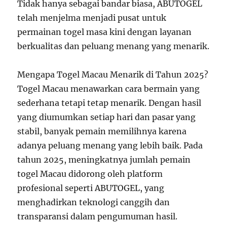
Tidak hanya sebagai bandar biasa, ABUTOGEL
telah menjelma menjadi pusat untuk
permainan togel masa kini dengan layanan
berkualitas dan peluang menang yang menarik.
Mengapa Togel Macau Menarik di Tahun 2025?
Togel Macau menawarkan cara bermain yang
sederhana tetapi tetap menarik. Dengan hasil
yang diumumkan setiap hari dan pasar yang
stabil, banyak pemain memilihnya karena
adanya peluang menang yang lebih baik. Pada
tahun 2025, meningkatnya jumlah pemain
togel Macau didorong oleh platform
profesional seperti ABUTOGEL, yang
menghadirkan teknologi canggih dan
transparansi dalam pengumuman hasil.