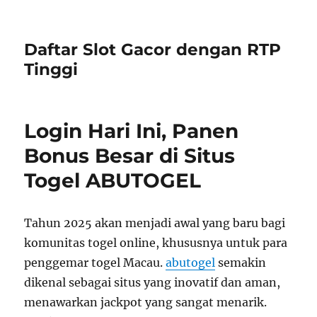
Daftar Slot Gacor dengan RTP
Tinggi
Login Hari Ini, Panen
Bonus Besar di Situs
Togel ABUTOGEL
Tahun 2025 akan menjadi awal yang baru bagi
komunitas togel online, khususnya untuk para
penggemar togel Macau.
abutogel
semakin
dikenal sebagai situs yang inovatif dan aman,
menawarkan jackpot yang sangat menarik.