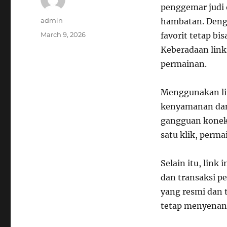
penggemar judi
Author
admin
hambatan. Denga
Posted
March 9, 2026
favorit tetap bi
on
Keberadaan link
permainan.
Menggunakan lin
kenyamanan dan 
gangguan koneks
satu klik, perma
Selain itu, link
dan transaksi pe
yang resmi dan 
tetap menyenang