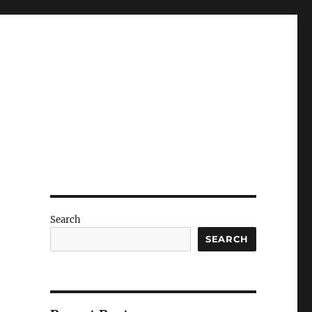
Search
SEARCH