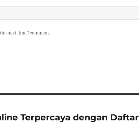
 the next time I comment.
Online Terpercaya dengan Daftar