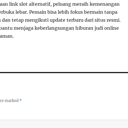
an link slot alternatif, peluang meraih kemenangan
erbuka lebar. Pemain bisa lebih fokus bermain tanpa
dan tetap mengikuti update terbaru dari situs resmi.
bantu menjaga keberlangsungan hiburan judi online
 aman.
 are marked
*