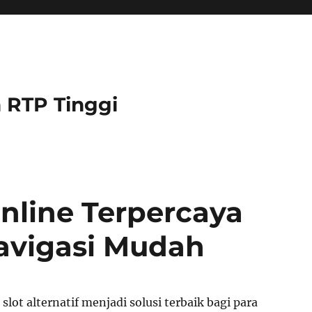
n RTP Tinggi
Online Terpercaya
avigasi Mudah
slot alternatif menjadi solusi terbaik bagi para