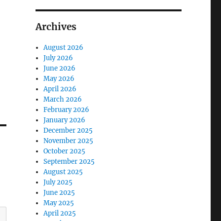
Archives
August 2026
July 2026
June 2026
May 2026
April 2026
March 2026
February 2026
January 2026
December 2025
November 2025
October 2025
September 2025
August 2025
July 2025
June 2025
May 2025
April 2025