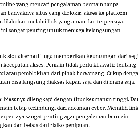
 online yang mencari pengalaman bermain tanpa
n banyaknya situs yang diblokir, akses ke platform
sa dilakukan melalui link yang aman dan terpercaya.
 ini sangat penting untuk menjaga kelangsungan
k slot alternatif juga memberikan keuntungan dari seg
kecepatan akses. Pemain tidak perlu khawatir tentang
i atau pemblokiran dari pihak berwenang. Cukup deng
inan bisa langsung diakses kapan saja dan di mana saja.
 ini biasanya dilengkapi dengan fitur keamanan tinggi. Da
main tetap terlindungi dari ancaman cyber. Memilih lin
terpercaya sangat penting agar pengalaman bermain
kan dan bebas dari risiko penipuan.