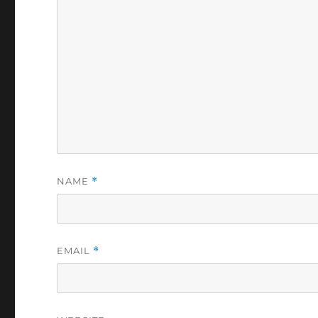
NAME
*
EMAIL
*