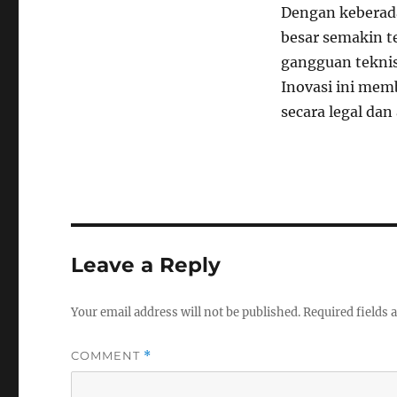
Dengan keberada
besar semakin t
gangguan teknis 
Inovasi ini mem
secara legal dan
Leave a Reply
Your email address will not be published.
Required fields
COMMENT
*