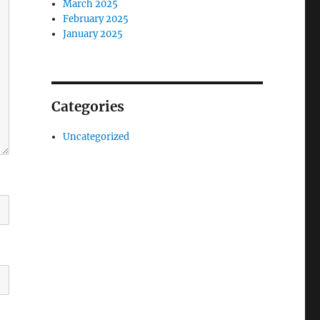
March 2025
February 2025
January 2025
Categories
Uncategorized