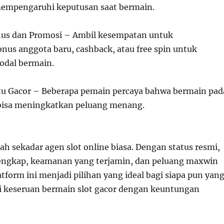
mempengaruhi keputusan saat bermain.
us dan Promosi – Ambil kesempatan untuk
us anggota baru, cashback, atau free spin untuk
dal bermain.
tu Gacor – Beberapa pemain percaya bahwa bermain pad
 bisa meningkatkan peluang menang.
h sekadar agen slot online biasa. Dengan status resmi,
lengkap, keamanan yang terjamin, dan peluang maxwin
tform ini menjadi pilihan yang ideal bagi siapa pun yan
 keseruan bermain slot gacor dengan keuntungan