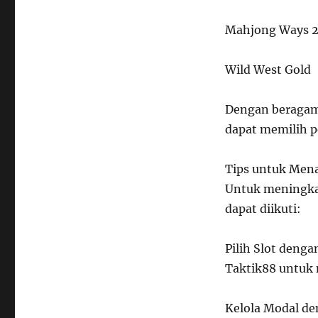
Mahjong Ways 
Wild West Gold
Dengan beragam 
dapat memilih p
Tips untuk Mena
Untuk meningka
dapat diikuti:
Pilih Slot deng
Taktik88 untuk
Kelola Modal de