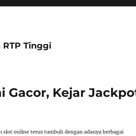
n RTP Tinggi
i Gacor, Kejar Jackpo
 slot online terus tumbuh dengan adanya berbagai