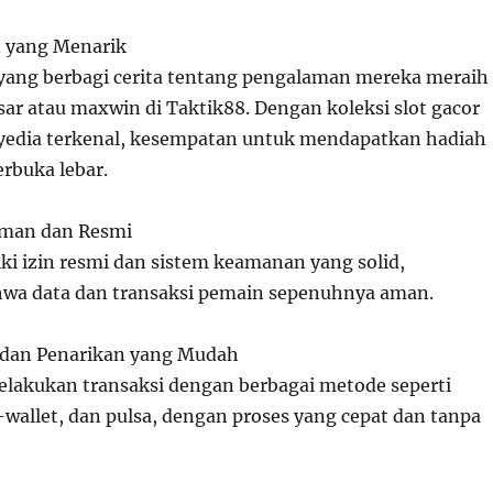
 yang Menarik
ang berbagi cerita tentang pengalaman mereka meraih
r atau maxwin di Taktik88. Dengan koleksi slot gacor
yedia terkenal, kesempatan untuk mendapatkan hadiah
rbuka lebar.
Aman dan Resmi
ki izin resmi dan sistem keamanan yang solid,
wa data dan transaksi pemain sepenuhnya aman.
 dan Penarikan yang Mudah
lakukan transaksi dengan berbagai metode seperti
-wallet, dan pulsa, dengan proses yang cepat dan tanpa