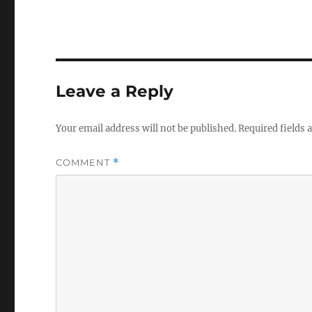
Leave a Reply
Your email address will not be published.
Required fields
COMMENT
*