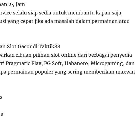
an 24 Jam
rvice selalu siap sedia untuk membantu kapan saja,
si yang cepat jika ada masalah dalam permainan atau
an Slot Gacor di Taktik88
rkan ribuan pilihan slot online dari berbagai penyedia
ti Pragmatic Play, PG Soft, Habanero, Microgaming, dan
rapa permainan populer yang sering memberikan maxwin
s
ss