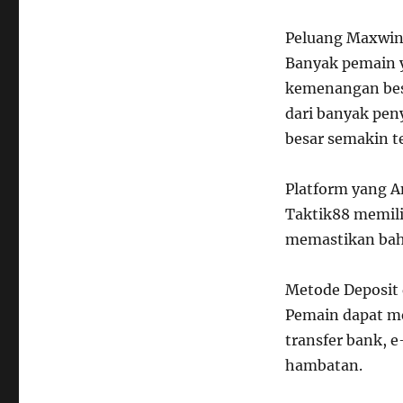
Peluang Maxwin
Banyak pemain y
kemenangan besa
dari banyak pen
besar semakin te
Platform yang 
Taktik88 memili
memastikan bah
Metode Deposit
Pemain dapat me
transfer bank, e
hambatan.