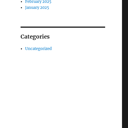
February 2025
January 2025
Categories
Uncategorized