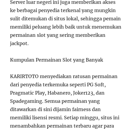
Server luar negeri ini juga memberikan akses
ke berbagai penyedia terkenal yang mungkin
sulit ditemukan di situs lokal, sehingga pemain
memiliki peluang lebih baik untuk menemukan
permainan slot yang sering memberikan
jackpot.
Kumpulan Permainan Slot yang Banyak
KARIRTOTO menyediakan ratusan permainan
dari penyedia terkemuka seperti PG Soft,
Pragmatic Play, Habanero, Joker123, dan
Spadegaming. Semua permainan yang
ditawarkan di sini dijamin fairness dan
memiliki lisensi resmi. Setiap minggu, situs ini
menambahkan permainan terbaru agar para