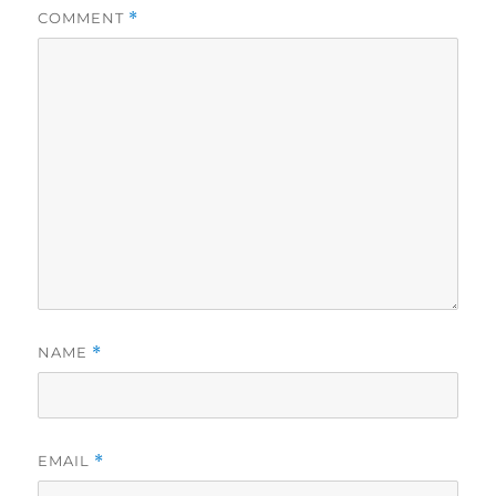
COMMENT
*
NAME
*
EMAIL
*