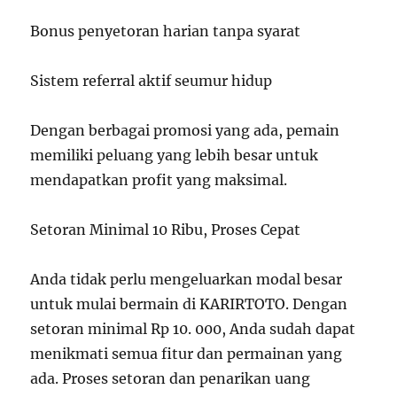
Bonus penyetoran harian tanpa syarat
Sistem referral aktif seumur hidup
Dengan berbagai promosi yang ada, pemain
memiliki peluang yang lebih besar untuk
mendapatkan profit yang maksimal.
Setoran Minimal 10 Ribu, Proses Cepat
Anda tidak perlu mengeluarkan modal besar
untuk mulai bermain di KARIRTOTO. Dengan
setoran minimal Rp 10. 000, Anda sudah dapat
menikmati semua fitur dan permainan yang
ada. Proses setoran dan penarikan uang