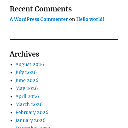
Recent Comments
A WordPress Commenter
on
Hello world!
Archives
August 2026
July 2026
June 2026
May 2026
April 2026
March 2026
February 2026
January 2026