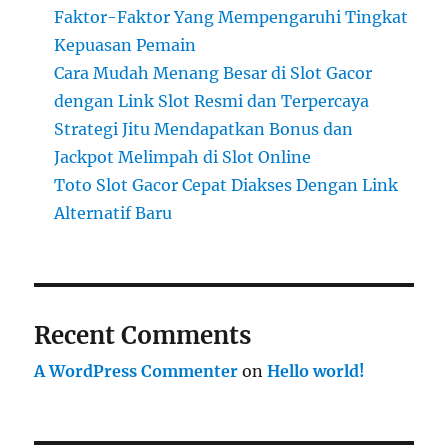
Faktor-Faktor Yang Mempengaruhi Tingkat
Kepuasan Pemain
Cara Mudah Menang Besar di Slot Gacor
dengan Link Slot Resmi dan Terpercaya
Strategi Jitu Mendapatkan Bonus dan
Jackpot Melimpah di Slot Online
Toto Slot Gacor Cepat Diakses Dengan Link
Alternatif Baru
Recent Comments
A WordPress Commenter
on
Hello world!