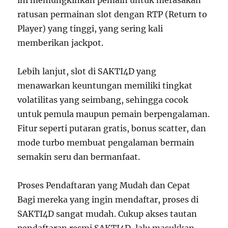
ini memungkinkan pemain untuk merasakan
ratusan permainan slot dengan RTP (Return to
Player) yang tinggi, yang sering kali
memberikan jackpot.
Lebih lanjut, slot di SAKTI4D yang
menawarkan keuntungan memiliki tingkat
volatilitas yang seimbang, sehingga cocok
untuk pemula maupun pemain berpengalaman.
Fitur seperti putaran gratis, bonus scatter, dan
mode turbo membuat pengalaman bermain
semakin seru dan bermanfaat.
Proses Pendaftaran yang Mudah dan Cepat
Bagi mereka yang ingin mendaftar, proses di
SAKTI4D sangat mudah. Cukup akses tautan