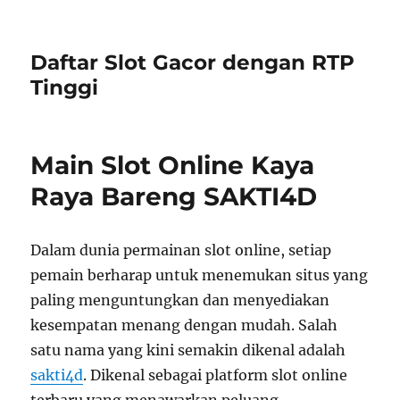
Daftar Slot Gacor dengan RTP
Tinggi
Main Slot Online Kaya
Raya Bareng SAKTI4D
Dalam dunia permainan slot online, setiap
pemain berharap untuk menemukan situs yang
paling menguntungkan dan menyediakan
kesempatan menang dengan mudah. Salah
satu nama yang kini semakin dikenal adalah
sakti4d
. Dikenal sebagai platform slot online