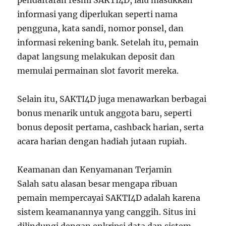
pendaftaran resmi SAKTI4D, lalu masukkan
informasi yang diperlukan seperti nama
pengguna, kata sandi, nomor ponsel, dan
informasi rekening bank. Setelah itu, pemain
dapat langsung melakukan deposit dan
memulai permainan slot favorit mereka.
Selain itu, SAKTI4D juga menawarkan berbagai
bonus menarik untuk anggota baru, seperti
bonus deposit pertama, cashback harian, serta
acara harian dengan hadiah jutaan rupiah.
Keamanan dan Kenyamanan Terjamin
Salah satu alasan besar mengapa ribuan
pemain mempercayai SAKTI4D adalah karena
sistem keamanannya yang canggih. Situs ini