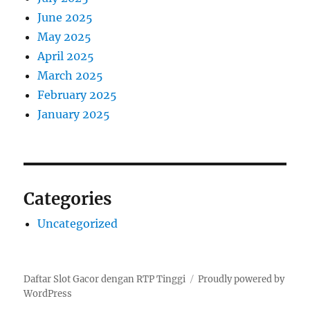
June 2025
May 2025
April 2025
March 2025
February 2025
January 2025
Categories
Uncategorized
Daftar Slot Gacor dengan RTP Tinggi
Proudly powered by
WordPress