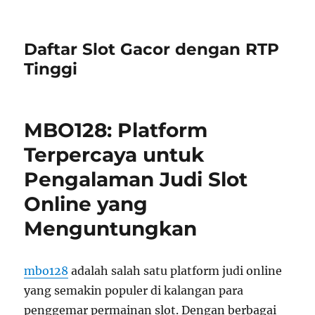
Daftar Slot Gacor dengan RTP
Tinggi
MBO128: Platform
Terpercaya untuk
Pengalaman Judi Slot
Online yang
Menguntungkan
mbo128
adalah salah satu platform judi online
yang semakin populer di kalangan para
penggemar permainan slot. Dengan berbagai