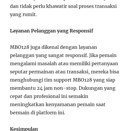
dan tidak perlu khawatir soal proses transaksi
yang rumit.
Layanan Pelanggan yang Responsif
MBO128 juga dikenal dengan layanan
pelanggan yang sangat responsif. Jika pemain
mengalami masalah atau memiliki pertanyaan
seputar permainan atau transaksi, mereka bisa
menghubungi tim support MBO128 yang siap
membantu 24 jam non-stop. Dukungan yang
cepat dan profesional ini semakin
meningkatkan kenyamanan pemain saat
bermain di platform ini.
Kesimpulan