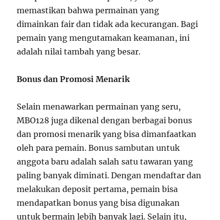
memastikan bahwa permainan yang
dimainkan fair dan tidak ada kecurangan. Bagi
pemain yang mengutamakan keamanan, ini
adalah nilai tambah yang besar.
Bonus dan Promosi Menarik
Selain menawarkan permainan yang seru,
MBO128 juga dikenal dengan berbagai bonus
dan promosi menarik yang bisa dimanfaatkan
oleh para pemain. Bonus sambutan untuk
anggota baru adalah salah satu tawaran yang
paling banyak diminati. Dengan mendaftar dan
melakukan deposit pertama, pemain bisa
mendapatkan bonus yang bisa digunakan
untuk bermain lebih banyak lagi. Selain itu,