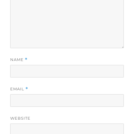
NAME
*
EMAIL
*
WEBSITE