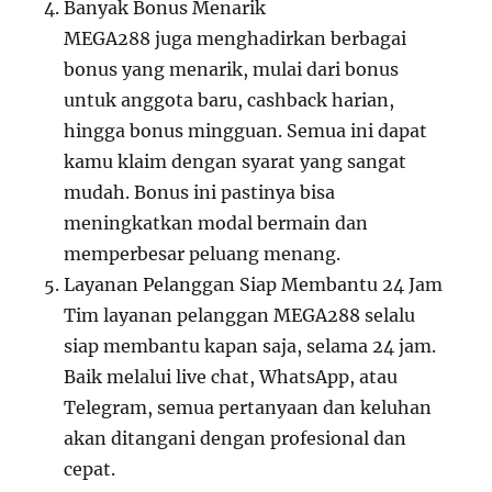
Banyak Bonus Menarik
MEGA288 juga menghadirkan berbagai
bonus yang menarik, mulai dari bonus
untuk anggota baru, cashback harian,
hingga bonus mingguan. Semua ini dapat
kamu klaim dengan syarat yang sangat
mudah. Bonus ini pastinya bisa
meningkatkan modal bermain dan
memperbesar peluang menang.
Layanan Pelanggan Siap Membantu 24 Jam
Tim layanan pelanggan MEGA288 selalu
siap membantu kapan saja, selama 24 jam.
Baik melalui live chat, WhatsApp, atau
Telegram, semua pertanyaan dan keluhan
akan ditangani dengan profesional dan
cepat.