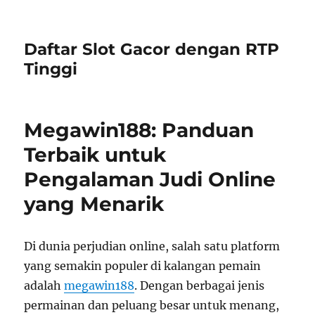
Daftar Slot Gacor dengan RTP
Tinggi
Megawin188: Panduan
Terbaik untuk
Pengalaman Judi Online
yang Menarik
Di dunia perjudian online, salah satu platform
yang semakin populer di kalangan pemain
adalah
megawin188
. Dengan berbagai jenis
permainan dan peluang besar untuk menang,