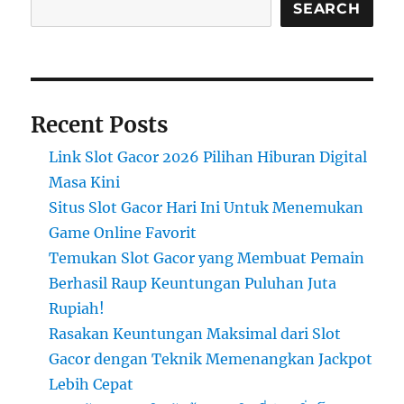
SEARCH
Recent Posts
Link Slot Gacor 2026 Pilihan Hiburan Digital
Masa Kini
Situs Slot Gacor Hari Ini Untuk Menemukan
Game Online Favorit
Temukan Slot Gacor yang Membuat Pemain
Berhasil Raup Keuntungan Puluhan Juta
Rupiah!
Rasakan Keuntungan Maksimal dari Slot
Gacor dengan Teknik Memenangkan Jackpot
Lebih Cepat