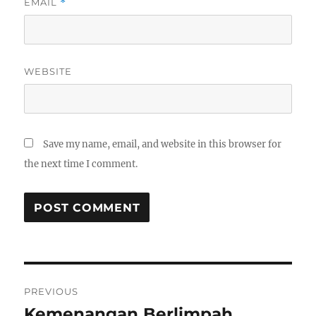
EMAIL
*
WEBSITE
Save my name, email, and website in this browser for
the next time I comment.
Post
PREVIOUS
navigation
Kemenangan Berlimpah
Previous