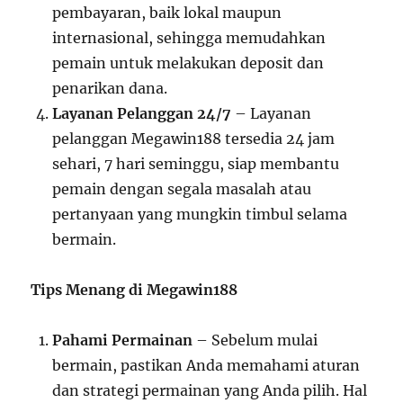
pembayaran, baik lokal maupun
internasional, sehingga memudahkan
pemain untuk melakukan deposit dan
penarikan dana.
Layanan Pelanggan 24/7
– Layanan
pelanggan Megawin188 tersedia 24 jam
sehari, 7 hari seminggu, siap membantu
pemain dengan segala masalah atau
pertanyaan yang mungkin timbul selama
bermain.
Tips Menang di Megawin188
Pahami Permainan
– Sebelum mulai
bermain, pastikan Anda memahami aturan
dan strategi permainan yang Anda pilih. Hal