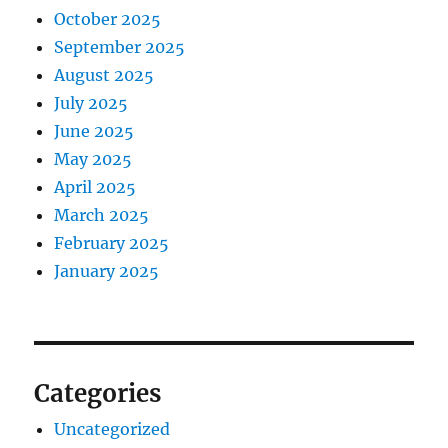
October 2025
September 2025
August 2025
July 2025
June 2025
May 2025
April 2025
March 2025
February 2025
January 2025
Categories
Uncategorized