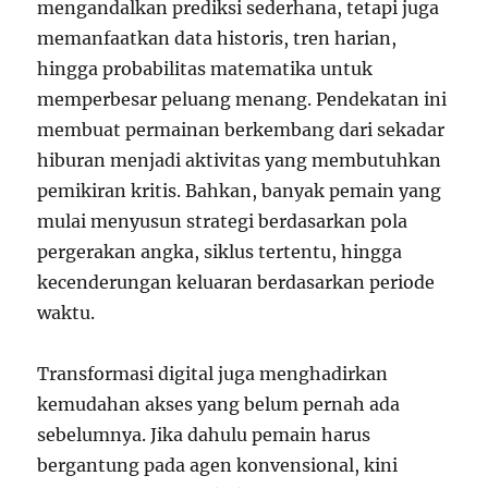
mengandalkan prediksi sederhana, tetapi juga
memanfaatkan data historis, tren harian,
hingga probabilitas matematika untuk
memperbesar peluang menang. Pendekatan ini
membuat permainan berkembang dari sekadar
hiburan menjadi aktivitas yang membutuhkan
pemikiran kritis. Bahkan, banyak pemain yang
mulai menyusun strategi berdasarkan pola
pergerakan angka, siklus tertentu, hingga
kecenderungan keluaran berdasarkan periode
waktu.
Transformasi digital juga menghadirkan
kemudahan akses yang belum pernah ada
sebelumnya. Jika dahulu pemain harus
bergantung pada agen konvensional, kini