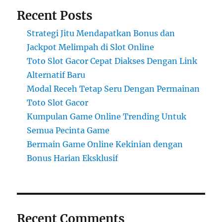
Recent Posts
Strategi Jitu Mendapatkan Bonus dan
Jackpot Melimpah di Slot Online
Toto Slot Gacor Cepat Diakses Dengan Link
Alternatif Baru
Modal Receh Tetap Seru Dengan Permainan
Toto Slot Gacor
Kumpulan Game Online Trending Untuk
Semua Pecinta Game
Bermain Game Online Kekinian dengan
Bonus Harian Eksklusif
Recent Comments