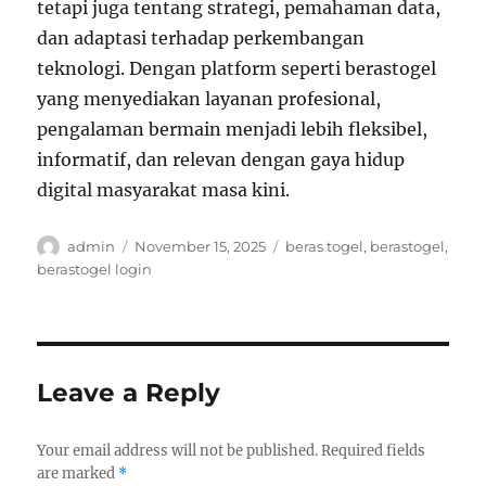
tetapi juga tentang strategi, pemahaman data,
dan adaptasi terhadap perkembangan
teknologi. Dengan platform seperti berastogel
yang menyediakan layanan profesional,
pengalaman bermain menjadi lebih fleksibel,
informatif, dan relevan dengan gaya hidup
digital masyarakat masa kini.
Author
Posted
Tags
admin
November 15, 2025
beras togel
,
berastogel
,
on
berastogel login
Leave a Reply
Your email address will not be published.
Required fields
are marked
*