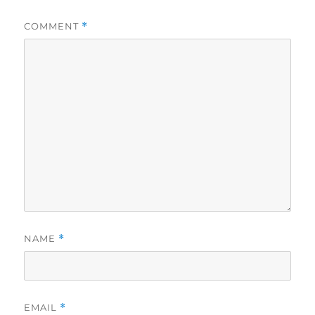
COMMENT
*
NAME
*
EMAIL
*