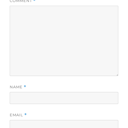
COMMENT
*
NAME
*
EMAIL
*