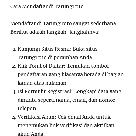
Cara Mendaftar di TarungToto
Mendaftar di TarungToto sangat sederhana.
Berikut adalah langkah-langkahnya:
Kunjungi Situs Resmi: Buka situs
TarungToto di peramban Anda.
Klik Tombol Daftar: Temukan tombol
pendaftaran yang biasanya berada di bagian
kanan atas halaman.
Isi Formulir Registrasi: Lengkapi data yang
diminta seperti nama, email, dan nomor
telepon.
Verifikasi Akun: Cek email Anda untuk
menemukan link verifikasi dan aktifkan
akun Anda.