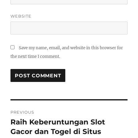
WEBSITE
Save my name, email, and website in this browser for
the next time I comment.
Post
PREVIOUS
navigation
Raih Keberuntungan Slot
Previous
post:
Gacor dan Togel di Situs