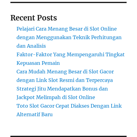
Recent Posts
Pelajari Cara Menang Besar di Slot Online
dengan Menggunakan Teknik Perhitungan
dan Analisis
Faktor-Faktor Yang Mempengaruhi Tingkat
Kepuasan Pemain
Cara Mudah Menang Besar di Slot Gacor
dengan Link Slot Resmi dan Terpercaya
Strategi Jitu Mendapatkan Bonus dan
Jackpot Melimpah di Slot Online
Toto Slot Gacor Cepat Diakses Dengan Link
Alternatif Baru