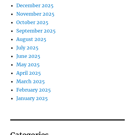
December 2025
November 2025
October 2025
September 2025
August 2025
July 2025
June 2025
May 2025
April 2025
March 2025
February 2025
January 2025