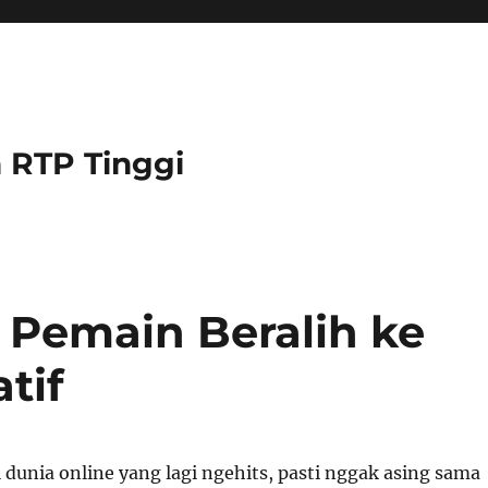
n RTP Tinggi
Pemain Beralih ke
tif
dunia online yang lagi ngehits, pasti nggak asing sama