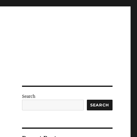
Search
SEARCH