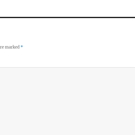
 are marked
*