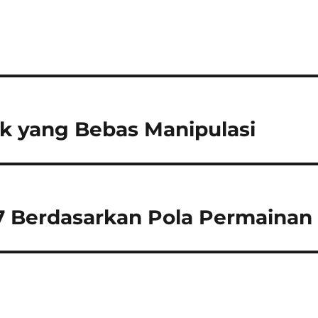
ik yang Bebas Manipulasi
7 Berdasarkan Pola Permainan