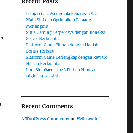
Recent Posts
Pelajari Cara Mengelola Keuangan Saat
Main Slot dan Optimalkan Peluang
Menangmu
i
Situs Gaming Terpercaya dengan Koneksi
da
Server Berkualitas
Platform Game Pilihan dengan Hadiah
Bonus Terbaru
Platform Game Terlengkap dengan Reward
Harian Berkualitas
Link Slot Gacor 2026 Pilihan Hiburan
Digital Masa Kini
a
Recent Comments
A WordPress Commenter
on
Hello world!