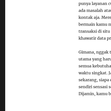
punya layanan c
ada masalah ata
kontak aja. Me
bermain kamu ma
transaksi di sit
khawatir data p
Gimana, nggak te
utama yang haru
semua kebutuhan
waktu singkat. J
sekarang, siapa 
sendiri sensasi 
Dijamin, kamu b