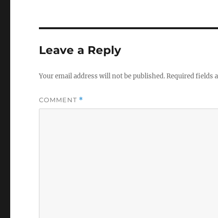
Leave a Reply
Your email address will not be published.
Required fields
COMMENT
*