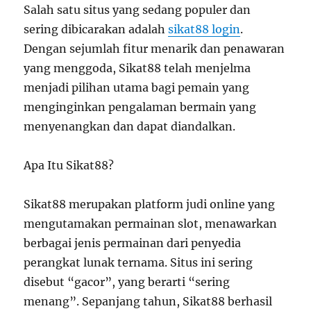
Salah satu situs yang sedang populer dan
sering dibicarakan adalah
sikat88 login
.
Dengan sejumlah fitur menarik dan penawaran
yang menggoda, Sikat88 telah menjelma
menjadi pilihan utama bagi pemain yang
menginginkan pengalaman bermain yang
menyenangkan dan dapat diandalkan.
Apa Itu Sikat88?
Sikat88 merupakan platform judi online yang
mengutamakan permainan slot, menawarkan
berbagai jenis permainan dari penyedia
perangkat lunak ternama. Situs ini sering
disebut “gacor”, yang berarti “sering
menang”. Sepanjang tahun, Sikat88 berhasil