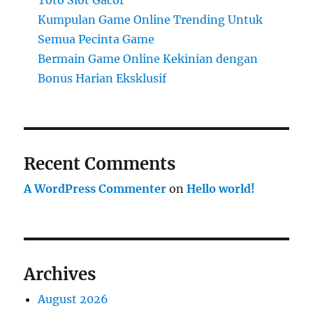
Toto Slot Gacor
Kumpulan Game Online Trending Untuk
Semua Pecinta Game
Bermain Game Online Kekinian dengan
Bonus Harian Eksklusif
Recent Comments
A WordPress Commenter
on
Hello world!
Archives
August 2026