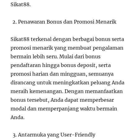
Sikat88.
Penawaran Bonus dan Promosi Menarik
Sikat88 terkenal dengan berbagai bonus serta
promosi menarik yang membuat pengalaman
bermain lebih seru. Mulai dari bonus
pendaftaran hingga bonus deposit, serta
promosi harian dan mingguan, semuanya
dirancang untuk meningkatkan peluang Anda
meraih kemenangan. Dengan memanfaatkan
bonus tersebut, Anda dapat memperbesar
modal dan memperpanjang waktu bermain
Anda.
Antarmuka yang User-Friendly