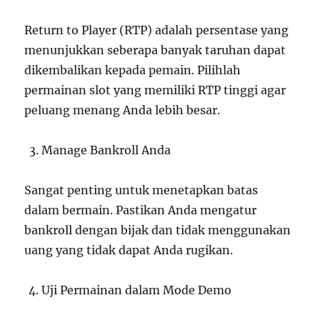
Return to Player (RTP) adalah persentase yang
menunjukkan seberapa banyak taruhan dapat
dikembalikan kepada pemain. Pilihlah
permainan slot yang memiliki RTP tinggi agar
peluang menang Anda lebih besar.
Manage Bankroll Anda
Sangat penting untuk menetapkan batas
dalam bermain. Pastikan Anda mengatur
bankroll dengan bijak dan tidak menggunakan
uang yang tidak dapat Anda rugikan.
Uji Permainan dalam Mode Demo