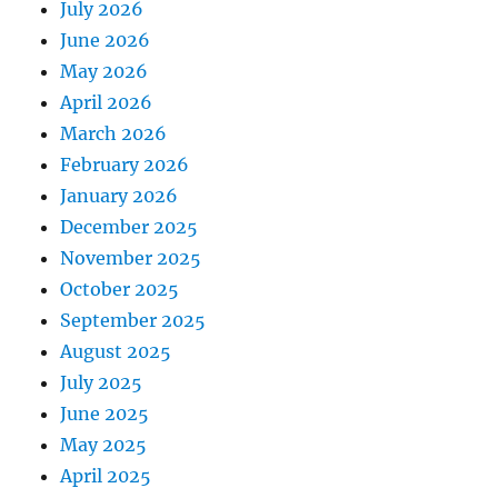
July 2026
June 2026
May 2026
April 2026
March 2026
February 2026
January 2026
December 2025
November 2025
October 2025
September 2025
August 2025
July 2025
June 2025
May 2025
April 2025