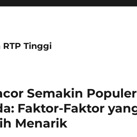
n RTP Tinggi
acor Semakin Populer
a: Faktor-Faktor yan
h Menarik