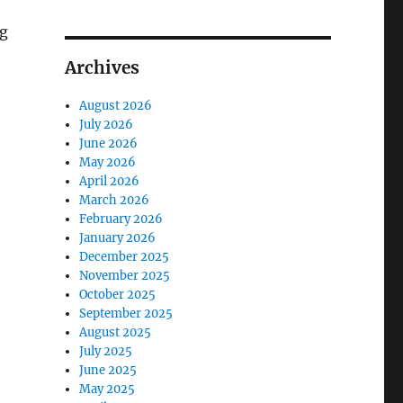
ng
Archives
August 2026
July 2026
June 2026
May 2026
April 2026
March 2026
February 2026
January 2026
December 2025
November 2025
October 2025
September 2025
August 2025
July 2025
June 2025
May 2025