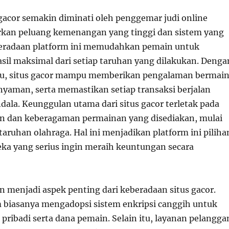
gacor semakin diminati oleh penggemar judi online
kan peluang kemenangan yang tinggi dan sistem yang
beradaan platform ini memudahkan pemain untuk
il maksimal dari setiap taruhan yang dilakukan. Denga
aru, situs gacor mampu memberikan pengalaman bermai
yaman, serta memastikan setiap transaksi berjalan
dala. Keunggulan utama dari situs gacor terletak pada
n dan keberagaman permainan yang disediakan, mulai
 taruhan olahraga. Hal ini menjadikan platform ini piliha
ka yang serius ingin meraih keuntungan secara
 menjadi aspek penting dari keberadaan situs gacor.
m biasanya mengadopsi sistem enkripsi canggih untuk
pribadi serta dana pemain. Selain itu, layanan pelangga