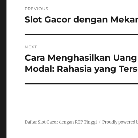
Post
PREVIOUS
navigation
Slot Gacor dengan Meka
Previous
post:
NEXT
Cara Menghasilkan Uang
Next
post:
Modal: Rahasia yang Ter
Daftar Slot Gacor dengan RTP Tinggi
Proudly powered 