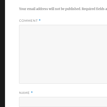
Your email address will not be published.
Required fields
COMMENT
*
NAME
*