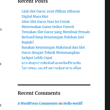
Recent Posts
Link Slot Gacor 2026 Pilihan Hiburan
Digital Masa Kini
Situs Slot Gacor Hari Ini Untuk
Menemukan Game Online Favorit
n
Temukan Slot Gacor yang Membuat Pemain
n
Berhasil Raup Keuntungan Puluhan Juta
Rupiah!
Rasakan Keuntungan Maksimal dari Slot
Gacor dengan Teknik Memenangkan
Jackpot Lebih Cepat
ยกระดับทุกการเดิมพันด้วยเทคนิคที่ช่วยเพิ่ม
n
โอกาสชนะ และสร้างความคุ้มค่าผ่าน สล็อต
Recent Comments
A WordPress Commenter
on
Hello world!
n