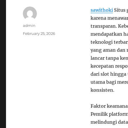
sawithoki
Situs 
karena menawar
Author
admin
transparan. Ke
Posted
February 25, 2026
mendapatkan has
on
teknologi terb
yang aman dan n
lancar tanpa ken
kecepatan respo
dari slot hingga
utama bagi mere
konsisten.
Faktor keamanan
Pemilik platfor
melindungi data 