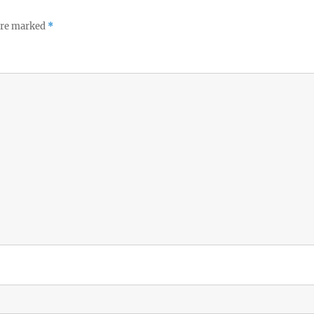
 are marked
*