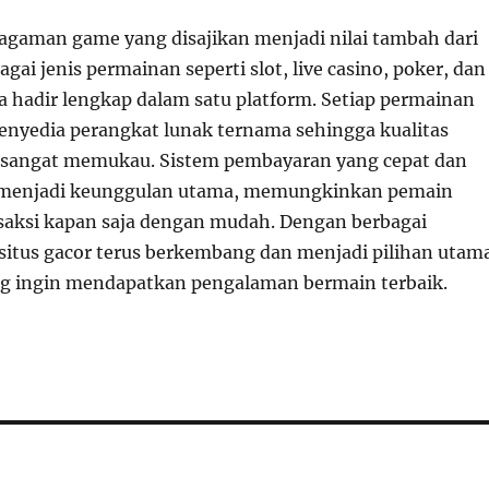
eragaman game yang disajikan menjadi nilai tambah dari
agai jenis permainan seperti slot, live casino, poker, dan
a hadir lengkap dalam satu platform. Setiap permainan
enyedia perangkat lunak ternama sehingga kualitas
a sangat memukau. Sistem pembayaran yang cepat dan
a menjadi keunggulan utama, memungkinkan pemain
aksi kapan saja dengan mudah. Dengan berbagai
 situs gacor terus berkembang dan menjadi pilihan utam
g ingin mendapatkan pengalaman bermain terbaik.