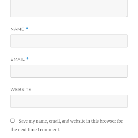
NAME
*
EMAIL
*
WEBSITE
Save my name, email, and website in this browser for
the next time I comment.