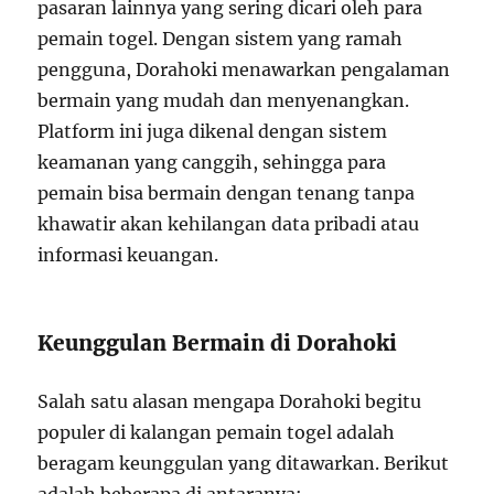
pasaran lainnya yang sering dicari oleh para
pemain togel. Dengan sistem yang ramah
pengguna, Dorahoki menawarkan pengalaman
bermain yang mudah dan menyenangkan.
Platform ini juga dikenal dengan sistem
keamanan yang canggih, sehingga para
pemain bisa bermain dengan tenang tanpa
khawatir akan kehilangan data pribadi atau
informasi keuangan.
Keunggulan Bermain di Dorahoki
Salah satu alasan mengapa Dorahoki begitu
populer di kalangan pemain togel adalah
beragam keunggulan yang ditawarkan. Berikut