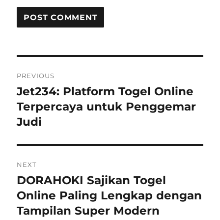
Post
PREVIOUS
navigation
Jet234: Platform Togel Online
Previous
post:
Terpercaya untuk Penggemar
Judi
NEXT
DORAHOKI Sajikan Togel
Next
post:
Online Paling Lengkap dengan
Tampilan Super Modern