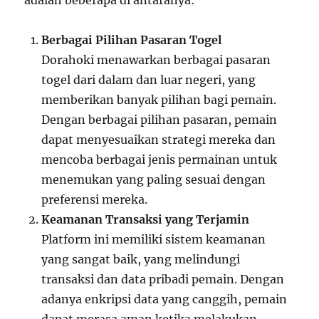
adalah beberapa di antaranya:
Berbagai Pilihan Pasaran Togel
Dorahoki menawarkan berbagai pasaran
togel dari dalam dan luar negeri, yang
memberikan banyak pilihan bagi pemain.
Dengan berbagai pilihan pasaran, pemain
dapat menyesuaikan strategi mereka dan
mencoba berbagai jenis permainan untuk
menemukan yang paling sesuai dengan
preferensi mereka.
Keamanan Transaksi yang Terjamin
Platform ini memiliki sistem keamanan
yang sangat baik, yang melindungi
transaksi dan data pribadi pemain. Dengan
adanya enkripsi data yang canggih, pemain