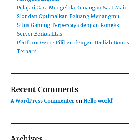
Pelajari Cara Mengelola Keuangan Saat Main
Slot dan Optimalkan Peluang Menangmu
Situs Gaming Terpercaya dengan Koneksi
Server Berkualitas
Platform Game Pilihan dengan Hadiah Bonus
Terbaru
Recent Comments
A WordPress Commenter
on
Hello world!
Archives