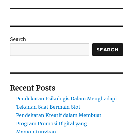
Search
SEARCH
Recent Posts
Pendekatan Psikologis Dalam Menghadapi
Tekanan Saat Bermain Slot
Pendekatan Kreatif dalam Membuat
Program Promosi Digital yang
Menguntungkan