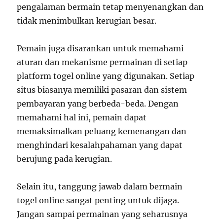
pengalaman bermain tetap menyenangkan dan
tidak menimbulkan kerugian besar.
Pemain juga disarankan untuk memahami
aturan dan mekanisme permainan di setiap
platform togel online yang digunakan. Setiap
situs biasanya memiliki pasaran dan sistem
pembayaran yang berbeda-beda. Dengan
memahami hal ini, pemain dapat
memaksimalkan peluang kemenangan dan
menghindari kesalahpahaman yang dapat
berujung pada kerugian.
Selain itu, tanggung jawab dalam bermain
togel online sangat penting untuk dijaga.
Jangan sampai permainan yang seharusnya