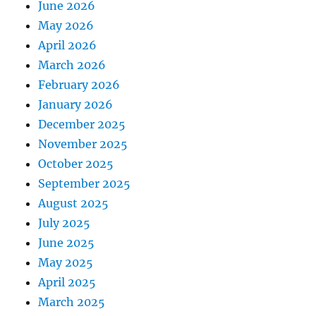
June 2026
May 2026
April 2026
March 2026
February 2026
January 2026
December 2025
November 2025
October 2025
September 2025
August 2025
July 2025
June 2025
May 2025
April 2025
March 2025