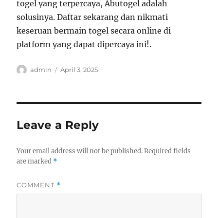
togel yang terpercaya, Abutogel adalah
solusinya. Daftar sekarang dan nikmati
keseruan bermain togel secara online di
platform yang dapat dipercaya ini!.
Author
Posted
admin
April 3, 2025
on
Leave a Reply
Your email address will not be published.
Required fields
are marked
*
COMMENT
*