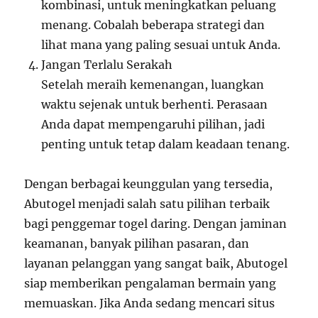
kombinasi, untuk meningkatkan peluang
menang. Cobalah beberapa strategi dan
lihat mana yang paling sesuai untuk Anda.
Jangan Terlalu Serakah
Setelah meraih kemenangan, luangkan
waktu sejenak untuk berhenti. Perasaan
Anda dapat mempengaruhi pilihan, jadi
penting untuk tetap dalam keadaan tenang.
Dengan berbagai keunggulan yang tersedia,
Abutogel menjadi salah satu pilihan terbaik
bagi penggemar togel daring. Dengan jaminan
keamanan, banyak pilihan pasaran, dan
layanan pelanggan yang sangat baik, Abutogel
siap memberikan pengalaman bermain yang
memuaskan. Jika Anda sedang mencari situs