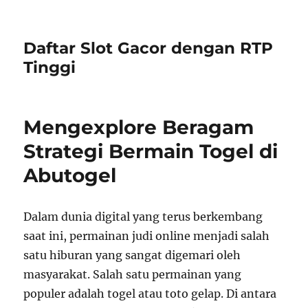
Daftar Slot Gacor dengan RTP
Tinggi
Mengexplore Beragam
Strategi Bermain Togel di
Abutogel
Dalam dunia digital yang terus berkembang
saat ini, permainan judi online menjadi salah
satu hiburan yang sangat digemari oleh
masyarakat. Salah satu permainan yang
populer adalah togel atau toto gelap. Di antara