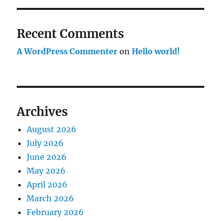
Recent Comments
A WordPress Commenter
on
Hello world!
Archives
August 2026
July 2026
June 2026
May 2026
April 2026
March 2026
February 2026