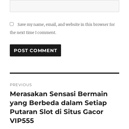
Save my name, email, and website in this browser for
the next time I comment.
Post
PREVIOUS
navigation
Merasakan Sensasi Bermain
Previous
post:
yang Berbeda dalam Setiap
Putaran Slot di Situs Gacor
VIP555