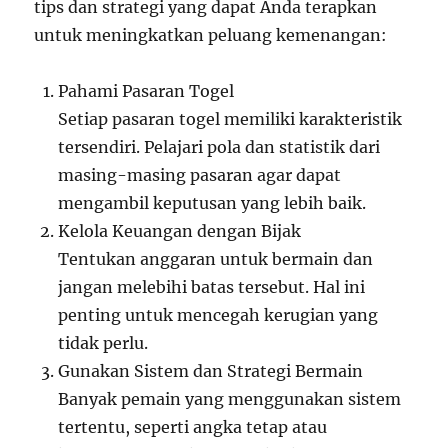
tips dan strategi yang dapat Anda terapkan
untuk meningkatkan peluang kemenangan:
Pahami Pasaran Togel
Setiap pasaran togel memiliki karakteristik
tersendiri. Pelajari pola dan statistik dari
masing-masing pasaran agar dapat
mengambil keputusan yang lebih baik.
Kelola Keuangan dengan Bijak
Tentukan anggaran untuk bermain dan
jangan melebihi batas tersebut. Hal ini
penting untuk mencegah kerugian yang
tidak perlu.
Gunakan Sistem dan Strategi Bermain
Banyak pemain yang menggunakan sistem
tertentu, seperti angka tetap atau