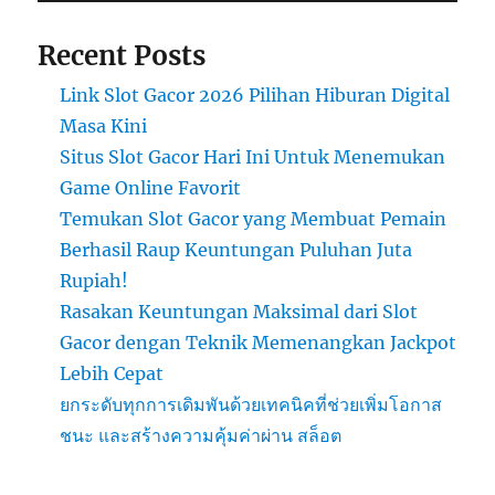
Recent Posts
Link Slot Gacor 2026 Pilihan Hiburan Digital
Masa Kini
Situs Slot Gacor Hari Ini Untuk Menemukan
Game Online Favorit
Temukan Slot Gacor yang Membuat Pemain
Berhasil Raup Keuntungan Puluhan Juta
Rupiah!
Rasakan Keuntungan Maksimal dari Slot
Gacor dengan Teknik Memenangkan Jackpot
Lebih Cepat
ยกระดับทุกการเดิมพันด้วยเทคนิคที่ช่วยเพิ่มโอกาส
ชนะ และสร้างความคุ้มค่าผ่าน สล็อต