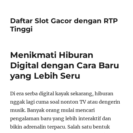
Daftar Slot Gacor dengan RTP
Tinggi
Menikmati Hiburan
Digital dengan Cara Baru
yang Lebih Seru
Di era serba digital kayak sekarang, hiburan
nggak lagi cuma soal nonton TV atau dengerin
musik. Banyak orang mulai mencari
pengalaman baru yang lebih interaktif dan
bikin adrenalin terpacu. Salah satu bentuk