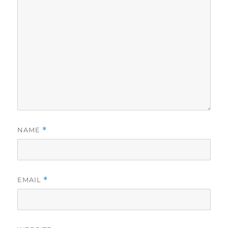
NAME
*
EMAIL
*