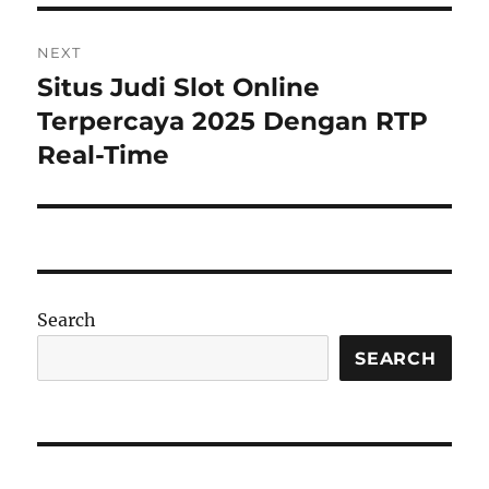
NEXT
Situs Judi Slot Online
Next
post:
Terpercaya 2025 Dengan RTP
Real-Time
Search
SEARCH