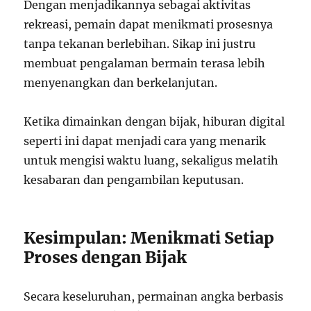
Dengan menjadikannya sebagai aktivitas
rekreasi, pemain dapat menikmati prosesnya
tanpa tekanan berlebihan. Sikap ini justru
membuat pengalaman bermain terasa lebih
menyenangkan dan berkelanjutan.
Ketika dimainkan dengan bijak, hiburan digital
seperti ini dapat menjadi cara yang menarik
untuk mengisi waktu luang, sekaligus melatih
kesabaran dan pengambilan keputusan.
Kesimpulan: Menikmati Setiap
Proses dengan Bijak
Secara keseluruhan, permainan angka berbasis