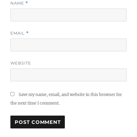
NAME
*
EMAIL
*
WEBSITE
Save my name, email, and website in this browser for
the next time I comment.