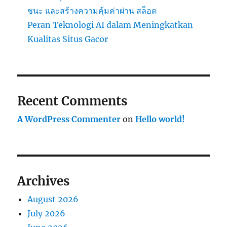
ชนะ และสร้างความคุ้มค่าผ่าน สล็อต
Peran Teknologi AI dalam Meningkatkan
Kualitas Situs Gacor
Recent Comments
A WordPress Commenter
on
Hello world!
Archives
August 2026
July 2026