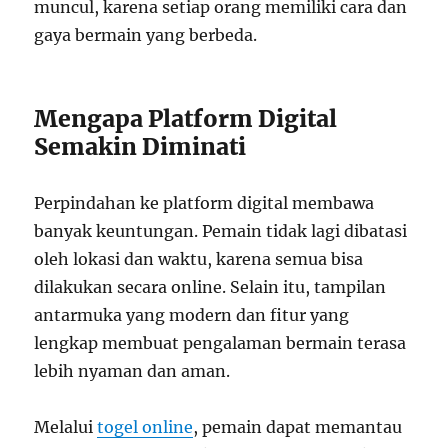
muncul, karena setiap orang memiliki cara dan
gaya bermain yang berbeda.
Mengapa Platform Digital
Semakin Diminati
Perpindahan ke platform digital membawa
banyak keuntungan. Pemain tidak lagi dibatasi
oleh lokasi dan waktu, karena semua bisa
dilakukan secara online. Selain itu, tampilan
antarmuka yang modern dan fitur yang
lengkap membuat pengalaman bermain terasa
lebih nyaman dan aman.
Melalui
togel online
, pemain dapat memantau