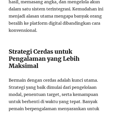
hasil, memasang angka, dan mengelola akun
dalam satu sistem terintegrasi. Kemudahan ini
menjadi alasan utama mengapa banyak orang
beralih ke platform digital dibandingkan cara
konvensional.
Strategi Cerdas untuk
Pengalaman yang Lebih
Maksimal
Bermain dengan cerdas adalah kunci utama.
Strategi yang baik dimulai dari pengelolaan
modal, penentuan target, serta kemampuan
untuk berhenti di waktu yang tepat. Banyak
pemain berpengalaman menyarankan untuk