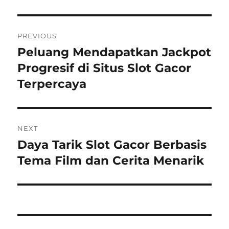
Post
PREVIOUS
navigation
Peluang Mendapatkan Jackpot
Previous
post:
Progresif di Situs Slot Gacor
Terpercaya
NEXT
Daya Tarik Slot Gacor Berbasis
Next
post:
Tema Film dan Cerita Menarik