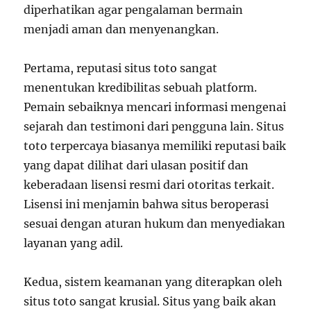
diperhatikan agar pengalaman bermain
menjadi aman dan menyenangkan.
Pertama, reputasi situs toto sangat
menentukan kredibilitas sebuah platform.
Pemain sebaiknya mencari informasi mengenai
sejarah dan testimoni dari pengguna lain. Situs
toto terpercaya biasanya memiliki reputasi baik
yang dapat dilihat dari ulasan positif dan
keberadaan lisensi resmi dari otoritas terkait.
Lisensi ini menjamin bahwa situs beroperasi
sesuai dengan aturan hukum dan menyediakan
layanan yang adil.
Kedua, sistem keamanan yang diterapkan oleh
situs toto sangat krusial. Situs yang baik akan