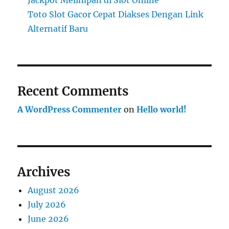
Jackpot Melimpah di Slot Online
Toto Slot Gacor Cepat Diakses Dengan Link
Alternatif Baru
Recent Comments
A WordPress Commenter
on
Hello world!
Archives
August 2026
July 2026
June 2026