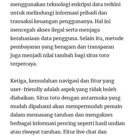
menggunakan teknologi enkripsi data terkini
untuk melindungi informasi pribadi dan
transaksi keuangan penggunanya. Hal ini
mencegah akses ilegal serta menjaga
kerahasiaan data pengguna. Selain itu, metode
pembayaran yang beragam dan transparan
juga menjadi nilai tambah bagi situs toto
terpercaya.
Ketiga, kemudahan navigasi dan fitur yang
user-friendly adalah aspek yang tidak boleh
diabaikan. Situs toto dengan antarmuka yang
mudah dipahami akan mempermudah pemain
dalam memasang taruhan dan mengakses
berbagai informasi penting seperti hasil undian
atau riwayat taruhan. Fitur live chat dan