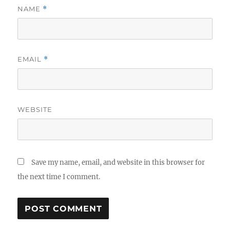
NAME
*
EMAIL
*
WEBSITE
Save my name, email, and website in this browser for
the next time I comment.