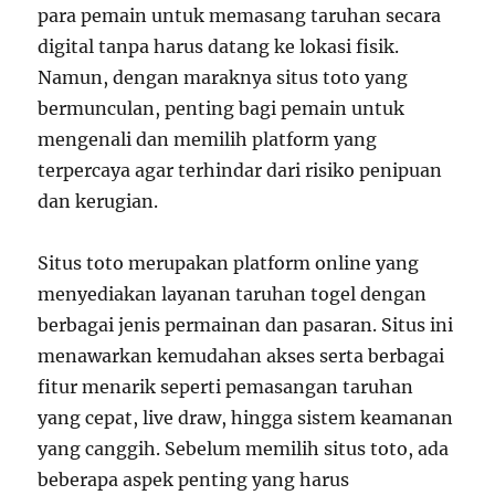
para pemain untuk memasang taruhan secara
digital tanpa harus datang ke lokasi fisik.
Namun, dengan maraknya situs toto yang
bermunculan, penting bagi pemain untuk
mengenali dan memilih platform yang
terpercaya agar terhindar dari risiko penipuan
dan kerugian.
Situs toto merupakan platform online yang
menyediakan layanan taruhan togel dengan
berbagai jenis permainan dan pasaran. Situs ini
menawarkan kemudahan akses serta berbagai
fitur menarik seperti pemasangan taruhan
yang cepat, live draw, hingga sistem keamanan
yang canggih. Sebelum memilih situs toto, ada
beberapa aspek penting yang harus