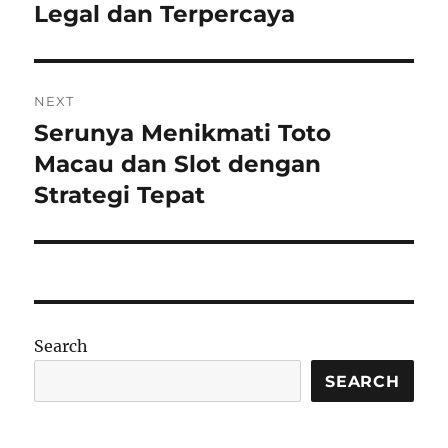
post:
Legal dan Terpercaya
NEXT
Serunya Menikmati Toto
Next
post:
Macau dan Slot dengan
Strategi Tepat
Search
SEARCH