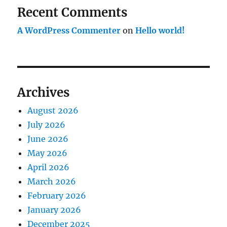
Recent Comments
A WordPress Commenter
on
Hello world!
Archives
August 2026
July 2026
June 2026
May 2026
April 2026
March 2026
February 2026
January 2026
December 2025