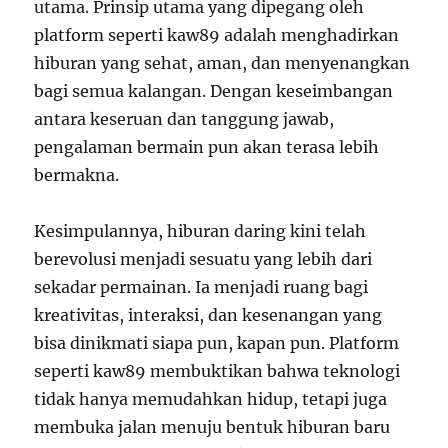
utama. Prinsip utama yang dipegang oleh
platform seperti kaw89 adalah menghadirkan
hiburan yang sehat, aman, dan menyenangkan
bagi semua kalangan. Dengan keseimbangan
antara keseruan dan tanggung jawab,
pengalaman bermain pun akan terasa lebih
bermakna.
Kesimpulannya, hiburan daring kini telah
berevolusi menjadi sesuatu yang lebih dari
sekadar permainan. Ia menjadi ruang bagi
kreativitas, interaksi, dan kesenangan yang
bisa dinikmati siapa pun, kapan pun. Platform
seperti kaw89 membuktikan bahwa teknologi
tidak hanya memudahkan hidup, tetapi juga
membuka jalan menuju bentuk hiburan baru