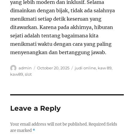
yang lebih modern dan inklusif. Selama
dimainkan dengan bijak, tidak ada salahnya
menikmati setiap detik keseruan yang
ditawarkan. Karena pada akhirnya, hiburan
sejati adalah tentang bagaimana kita
menikmati waktu dengan cara yang paling
menyenangkan dan bertanggung jawab.
Author
Posted
Tags
admin
October 20, 2025
judi online
,
kaw 89
,
on
kaw89
,
slot
Leave a Reply
Your email address will not be published.
Required fields
are marked
*