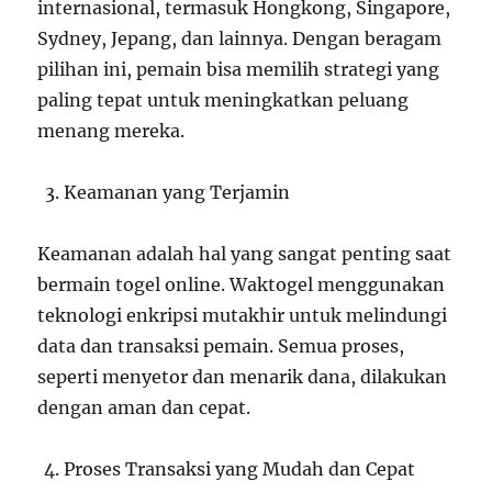
internasional, termasuk Hongkong, Singapore,
Sydney, Jepang, dan lainnya. Dengan beragam
pilihan ini, pemain bisa memilih strategi yang
paling tepat untuk meningkatkan peluang
menang mereka.
Keamanan yang Terjamin
Keamanan adalah hal yang sangat penting saat
bermain togel online. Waktogel menggunakan
teknologi enkripsi mutakhir untuk melindungi
data dan transaksi pemain. Semua proses,
seperti menyetor dan menarik dana, dilakukan
dengan aman dan cepat.
Proses Transaksi yang Mudah dan Cepat