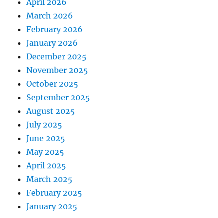
April 2026
March 2026
February 2026
January 2026
December 2025
November 2025
October 2025
September 2025
August 2025
July 2025
June 2025
May 2025
April 2025
March 2025
February 2025
January 2025