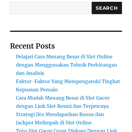
SEARCH
Recent Posts
Pelajari Cara Menang Besar di Slot Online
dengan Menggunakan Teknik Perhitungan
dan Analisis
Faktor-Faktor Yang Mempengaruhi Tingkat
Kepuasan Pemain
Cara Mudah Menang Besar di Slot Gacor
dengan Link Slot Resmi dan Terpercaya
Strategi Jitu Mendapatkan Bonus dan
Jackpot Melimpah di Slot Online
Toto Slot Gacor Cepat Diakses Dengan Link