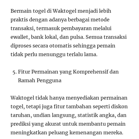
Bermain togel di Waktogel menjadi lebih
praktis dengan adanya berbagai metode
transaksi, termasuk pembayaran melalui
ewallet, bank lokal, dan pulsa. Semua transaksi
diproses secara otomatis sehingga pemain
tidak perlu menunggu terlalu lama.
Fitur Permainan yang Komprehensif dan
Ramah Pengguna
Waktogel tidak hanya menyediakan permainan
togel, tetapi juga fitur tambahan seperti diskon
taruhan, undian langsung, statistik angka, dan
prediksi yang akurat untuk membantu pemain
meningkatkan peluang kemenangan mereka.