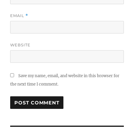
EMAIL
*
WEBSITE
Save my name, email, and website in this browser for
the next time I comment.
Post