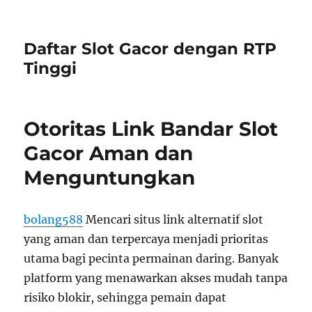
Daftar Slot Gacor dengan RTP
Tinggi
Otoritas Link Bandar Slot
Gacor Aman dan
Menguntungkan
bolang588
Mencari situs link alternatif slot
yang aman dan terpercaya menjadi prioritas
utama bagi pecinta permainan daring. Banyak
platform yang menawarkan akses mudah tanpa
risiko blokir, sehingga pemain dapat