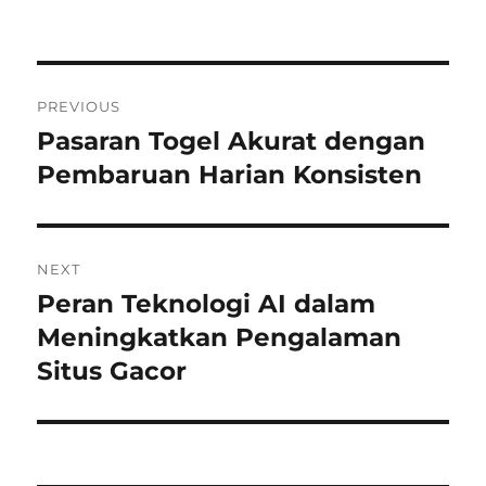
Post
PREVIOUS
navigation
Pasaran Togel Akurat dengan
Previous
post:
Pembaruan Harian Konsisten
NEXT
Peran Teknologi AI dalam
Next
post:
Meningkatkan Pengalaman
Situs Gacor