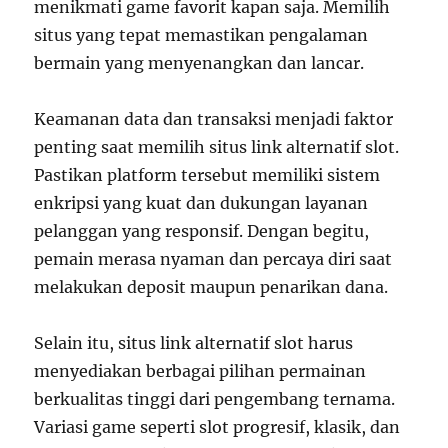
menikmati game favorit kapan saja. Memilih
situs yang tepat memastikan pengalaman
bermain yang menyenangkan dan lancar.
Keamanan data dan transaksi menjadi faktor
penting saat memilih situs link alternatif slot.
Pastikan platform tersebut memiliki sistem
enkripsi yang kuat dan dukungan layanan
pelanggan yang responsif. Dengan begitu,
pemain merasa nyaman dan percaya diri saat
melakukan deposit maupun penarikan dana.
Selain itu, situs link alternatif slot harus
menyediakan berbagai pilihan permainan
berkualitas tinggi dari pengembang ternama.
Variasi game seperti slot progresif, klasik, dan