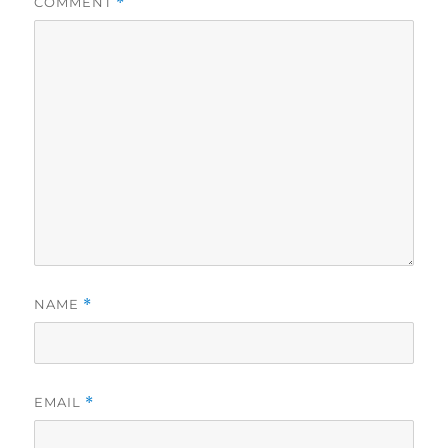
COMMENT
*
NAME
*
EMAIL
*