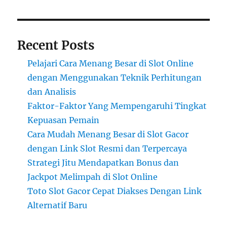
Recent Posts
Pelajari Cara Menang Besar di Slot Online
dengan Menggunakan Teknik Perhitungan
dan Analisis
Faktor-Faktor Yang Mempengaruhi Tingkat
Kepuasan Pemain
Cara Mudah Menang Besar di Slot Gacor
dengan Link Slot Resmi dan Terpercaya
Strategi Jitu Mendapatkan Bonus dan
Jackpot Melimpah di Slot Online
Toto Slot Gacor Cepat Diakses Dengan Link
Alternatif Baru