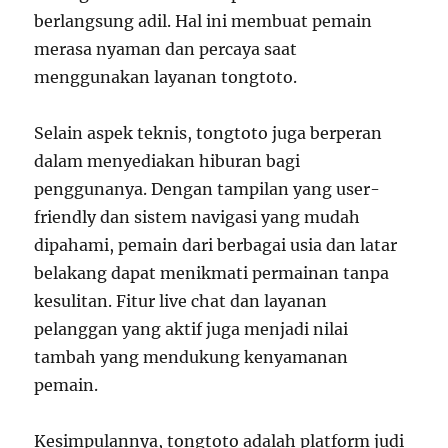
berlangsung adil. Hal ini membuat pemain
merasa nyaman dan percaya saat
menggunakan layanan tongtoto.
Selain aspek teknis, tongtoto juga berperan
dalam menyediakan hiburan bagi
penggunanya. Dengan tampilan yang user-
friendly dan sistem navigasi yang mudah
dipahami, pemain dari berbagai usia dan latar
belakang dapat menikmati permainan tanpa
kesulitan. Fitur live chat dan layanan
pelanggan yang aktif juga menjadi nilai
tambah yang mendukung kenyamanan
pemain.
Kesimpulannya, tongtoto adalah platform judi