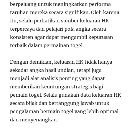
berpeluang untuk meningkatkan performa
taruhan mereka secara signifikan. Oleh karena
itu, selalu perhatikan sumber keluaran HK
terpercaya dan pelajari pola angka secara
konsisten agar dapat mengambil keputusan
terbaik dalam permainan togel.
Dengan demikian, keluaran HK tidak hanya
sekadar angka hasil undian, tetapi juga
menjadi alat analisis penting yang dapat
memberikan keuntungan strategis bagi
pemain togel. Selalu gunakan data keluaran HK
secara bijak dan bertanggung jawab untuk
pengalaman bermain togel yang lebih optimal
dan menyenangkan.