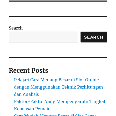
Search
SEARCH
Recent Posts
Pelajari Cara Menang Besar di Slot Online
dengan Menggunakan Teknik Perhitungan
dan Analisis
Faktor-Faktor Yang Mempengaruhi Tingkat
Kepuasan Pemain