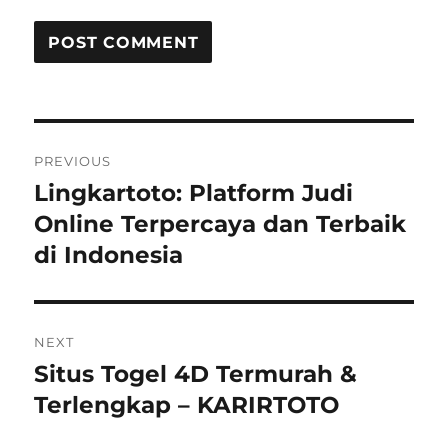
Post
PREVIOUS
navigation
Lingkartoto: Platform Judi
Previous
post:
Online Terpercaya dan Terbaik
di Indonesia
NEXT
Situs Togel 4D Termurah &
Next
post:
Terlengkap – KARIRTOTO