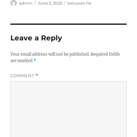
Author
Posted
Tags
admin
June 5, 2025
keluaran hk
on
Leave a Reply
Your email address will not be published.
Required fields
are marked
*
COMMENT
*