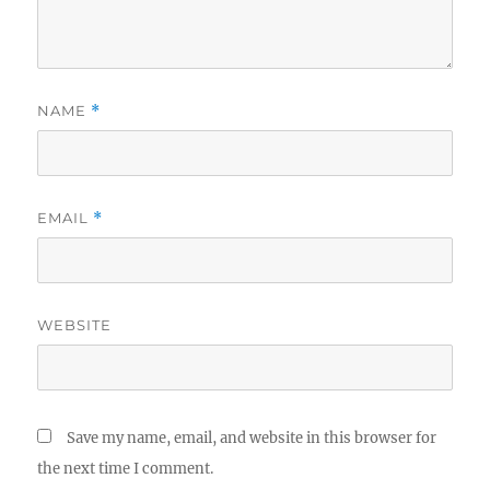
NAME
*
EMAIL
*
WEBSITE
Save my name, email, and website in this browser for
the next time I comment.