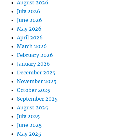
August 2026
July 2026
June 2026
May 2026
April 2026
March 2026
February 2026
January 2026
December 2025
November 2025
October 2025
September 2025
August 2025
July 2025
June 2025
May 2025