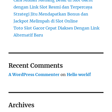
Cara Mudah Menang Besar di Slot Gacor
dengan Link Slot Resmi dan Terpercaya
Strategi Jitu Mendapatkan Bonus dan
Jackpot Melimpah di Slot Online
Toto Slot Gacor Cepat Diakses Dengan Link
Alternatif Baru
Recent Comments
A WordPress Commenter
on
Hello world!
Archives