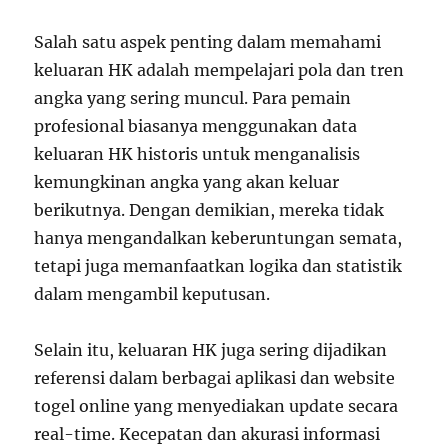
Salah satu aspek penting dalam memahami
keluaran HK adalah mempelajari pola dan tren
angka yang sering muncul. Para pemain
profesional biasanya menggunakan data
keluaran HK historis untuk menganalisis
kemungkinan angka yang akan keluar
berikutnya. Dengan demikian, mereka tidak
hanya mengandalkan keberuntungan semata,
tetapi juga memanfaatkan logika dan statistik
dalam mengambil keputusan.
Selain itu, keluaran HK juga sering dijadikan
referensi dalam berbagai aplikasi dan website
togel online yang menyediakan update secara
real-time. Kecepatan dan akurasi informasi