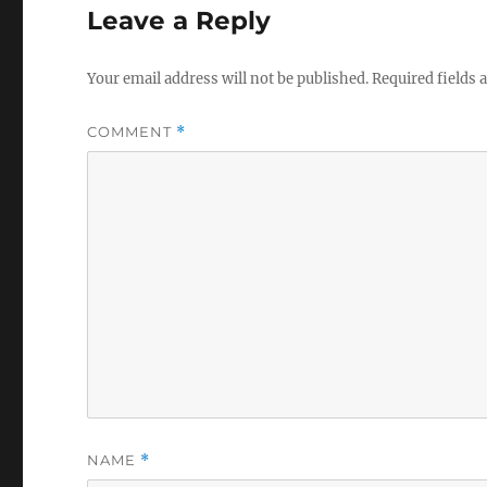
Leave a Reply
Your email address will not be published.
Required fields
COMMENT
*
NAME
*