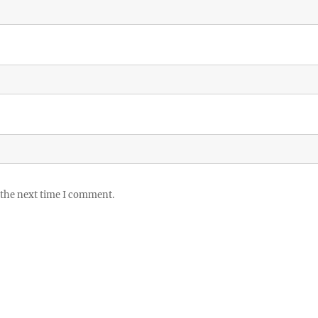
 the next time I comment.