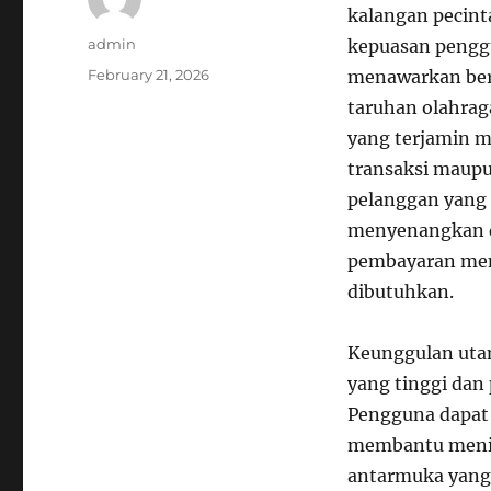
kalangan pecint
Author
admin
kepuasan penggu
Posted
February 21, 2026
menawarkan berb
on
taruhan olahrag
yang terjamin 
transaksi maupun
pelanggan yang
menyenangkan d
pembayaran mem
dibutuhkan.
Keunggulan utam
yang tinggi dan
Pengguna dapat 
membantu menin
antarmuka yang