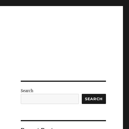
Search
SEARCH