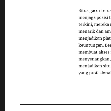
Situs gacor ter
menjaga posisi 
terkini, merek
menarik dan ama
menjadikan plat
keuntungan. Be
membuat akses m
menyenangkan, p
menjadikan situs
yang profesional