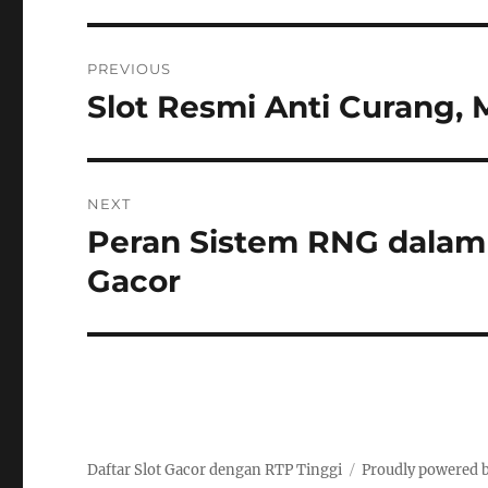
Post
PREVIOUS
navigation
Slot Resmi Anti Curang, 
Previous
post:
NEXT
Peran Sistem RNG dalam 
Next
post:
Gacor
Daftar Slot Gacor dengan RTP Tinggi
Proudly powered 