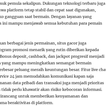
suk pemula sekalipun. Dukungan teknologi terbaru juga
a platform tetap stabil dan cepat saat digunakan,
ko gangguan saat bermain. Dengan layanan yang
tus ini mampu menjawab semua kebutuhan para pemain
an berbagai jenis permainan, situs gacor juga
gram promosi menarik yang rutin diberikan kepada
Bonus deposit, cashback, dan jackpot progresif menjadi
ma yang mampu meningkatkan semangat bermain
rbesar peluang meraih keuntungan besar. Fitur live cha
ervice 24 jam memudahkan komunikasi kapan saja
anan data pribadi dan transaksi juga menjadi prioritas
tidak perlu khawatir akan risiko kebocoran informasi.
i dirancang untuk memberikan kenyamanan dan
ma beraktivitas di platform.