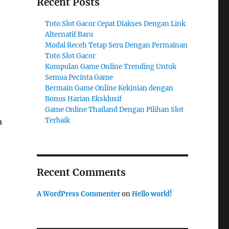
Recent Posts
Toto Slot Gacor Cepat Diakses Dengan Link
Alternatif Baru
Modal Receh Tetap Seru Dengan Permainan
Toto Slot Gacor
Kumpulan Game Online Trending Untuk
Semua Pecinta Game
Bermain Game Online Kekinian dengan
Bonus Harian Eksklusif
Game Online Thailand Dengan Pilihan Slot
Terbaik
a
Recent Comments
A WordPress Commenter
on
Hello world!