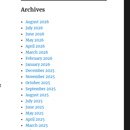
Archives
August 2026
July 2026
June 2026
May 2026
April 2026
March 2026
February 2026
January 2026
December 2025
November 2025
October 2025
t
September 2025
August 2025
July 2025
June 2025
May 2025
April 2025
March 2025