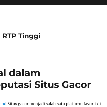
n RTP Tinggi
al dalam
utasi Situs Gacor
land
Situs gacor menjadi salah satu platform favorit di