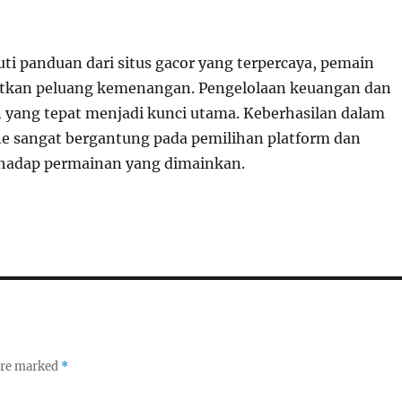
i panduan dari situs gacor yang terpercaya, pemain
tkan peluang kemenangan. Pengelolaan keuangan dan
n yang tepat menjadi kunci utama. Keberhasilan dalam
e sangat bergantung pada pemilihan platform dan
adap permainan yang dimainkan.
 are marked
*