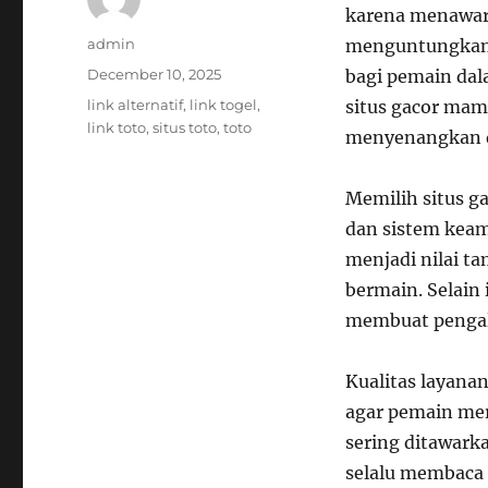
karena menawar
Author
admin
menguntungkan.
Posted
December 10, 2025
bagi pemain dal
on
Tags
link alternatif
,
link togel
,
situs gacor ma
link toto
,
situs toto
,
toto
menyenangkan 
Memilih situs g
dan sistem keam
menjadi nilai 
bermain. Selain
membuat penga
Kualitas layanan
agar pemain me
sering ditawar
selalu membaca 