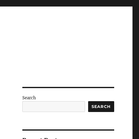
Search
SEARCH