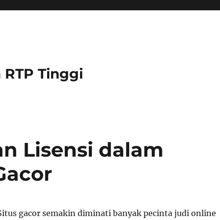
n RTP Tinggi
an Lisensi dalam
Gacor
itus gacor semakin diminati banyak pecinta judi online