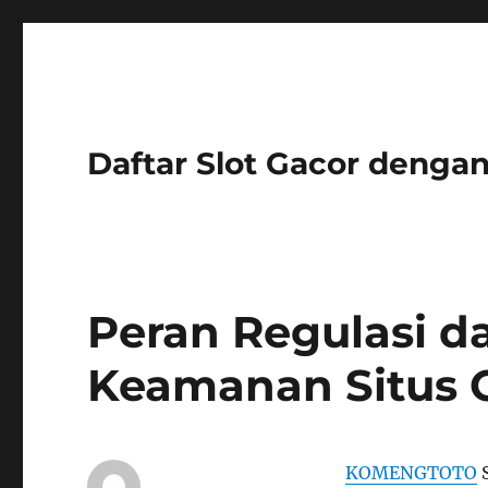
Daftar Slot Gacor denga
Peran Regulasi d
Keamanan Situs 
KOMENGTOTO
S