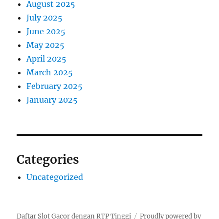
August 2025
July 2025
June 2025
May 2025
April 2025
March 2025
February 2025
January 2025
Categories
Uncategorized
Daftar Slot Gacor dengan RTP Tinggi
Proudly powered by