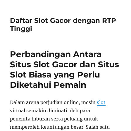
Daftar Slot Gacor dengan RTP
Tinggi
Perbandingan Antara
Situs Slot Gacor dan Situs
Slot Biasa yang Perlu
Diketahui Pemain
Dalam arena perjudian online, mesin
slot
virtual semakin diminati oleh para
pencinta hiburan serta peluang untuk
memperoleh keuntungan besar. Salah satu