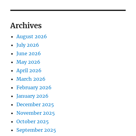
Archives
August 2026
July 2026
June 2026
May 2026
April 2026
March 2026
February 2026
January 2026
December 2025
November 2025
October 2025
September 2025