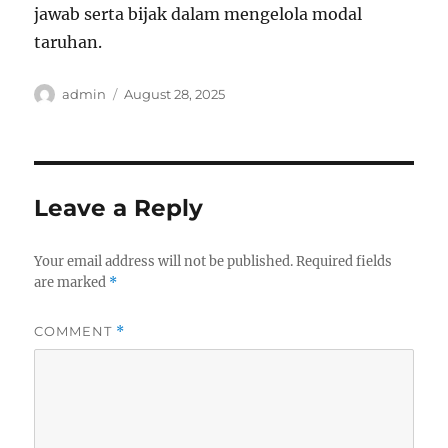
jawab serta bijak dalam mengelola modal
taruhan.
Author
Posted
admin
August 28, 2025
on
Leave a Reply
Your email address will not be published.
Required fields
are marked
*
COMMENT
*