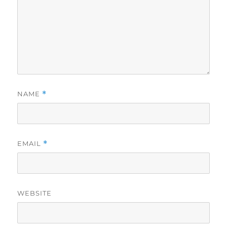
NAME
*
EMAIL
*
WEBSITE