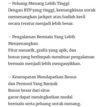
– Peluang Menang Lebih Tinggi
Dengan RTP yang tinggi, kemungkinan untuk
memenangkan jackpot atau hadiah kecil
secara teratur menjadi lebih besar.
– Pengalaman Bermain Yang Lebih
Menyenangkan
Fitur menarik, grafis yang apik, dan
bonus yang berlimpah membuat pengalaman
bermain menjadi lebih mengasyikkan.
– Kesempatan Mendapatkan Bonus
dan Promosi Yang Banyak
Bonus besar dari situs
gacor dapat meningkatkan modal
bermain serta peluang untuk menang.