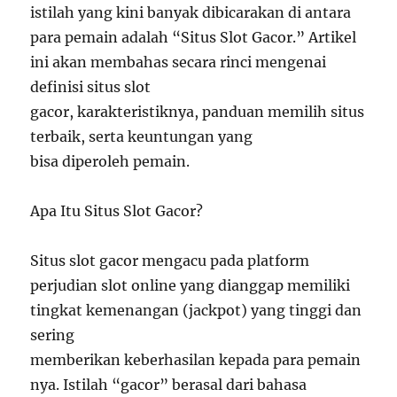
istilah yang kini banyak dibicarakan di antara
para pemain adalah “Situs Slot Gacor.” Artikel
ini akan membahas secara rinci mengenai
definisi situs slot
gacor, karakteristiknya, panduan memilih situs
terbaik, serta keuntungan yang
bisa diperoleh pemain.
Apa Itu Situs Slot Gacor?
Situs slot gacor mengacu pada platform
perjudian slot online yang dianggap memiliki
tingkat kemenangan (jackpot) yang tinggi dan
sering
memberikan keberhasilan kepada para pemain
nya. Istilah “gacor” berasal dari bahasa