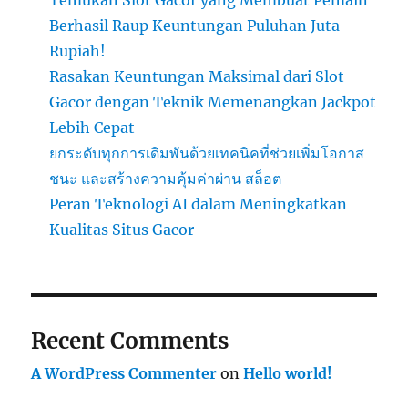
Temukan Slot Gacor yang Membuat Pemain
Berhasil Raup Keuntungan Puluhan Juta
Rupiah!
Rasakan Keuntungan Maksimal dari Slot
Gacor dengan Teknik Memenangkan Jackpot
Lebih Cepat
ยกระดับทุกการเดิมพันด้วยเทคนิคที่ช่วยเพิ่มโอกาส
ชนะ และสร้างความคุ้มค่าผ่าน สล็อต
Peran Teknologi AI dalam Meningkatkan
Kualitas Situs Gacor
Recent Comments
A WordPress Commenter
on
Hello world!