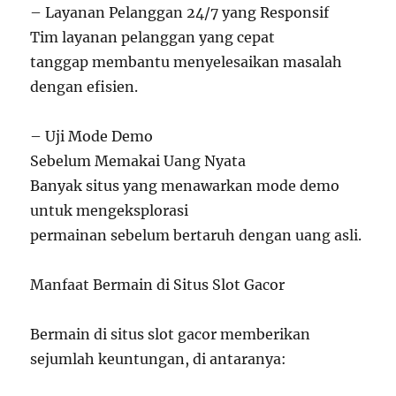
– Layanan Pelanggan 24/7 yang Responsif
Tim layanan pelanggan yang cepat
tanggap membantu menyelesaikan masalah
dengan efisien.
– Uji Mode Demo
Sebelum Memakai Uang Nyata
Banyak situs yang menawarkan mode demo
untuk mengeksplorasi
permainan sebelum bertaruh dengan uang asli.
Manfaat Bermain di Situs Slot Gacor
Bermain di situs slot gacor memberikan
sejumlah keuntungan, di antaranya: