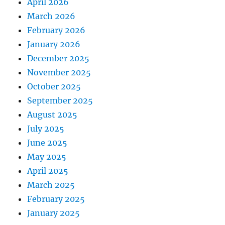
April 2026
March 2026
February 2026
January 2026
December 2025
November 2025
October 2025
September 2025
August 2025
July 2025
June 2025
May 2025
April 2025
March 2025
February 2025
January 2025