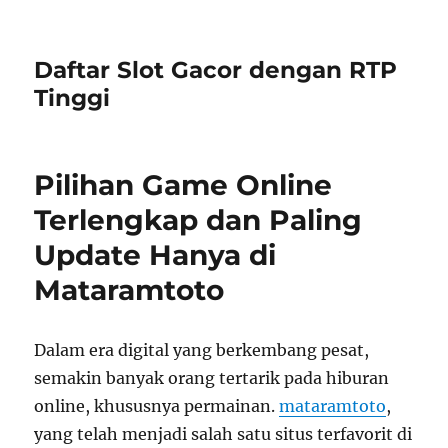
Daftar Slot Gacor dengan RTP
Tinggi
Pilihan Game Online
Terlengkap dan Paling
Update Hanya di
Mataramtoto
Dalam era digital yang berkembang pesat,
semakin banyak orang tertarik pada hiburan
online, khususnya permainan.
mataramtoto
,
yang telah menjadi salah satu situs terfavorit di