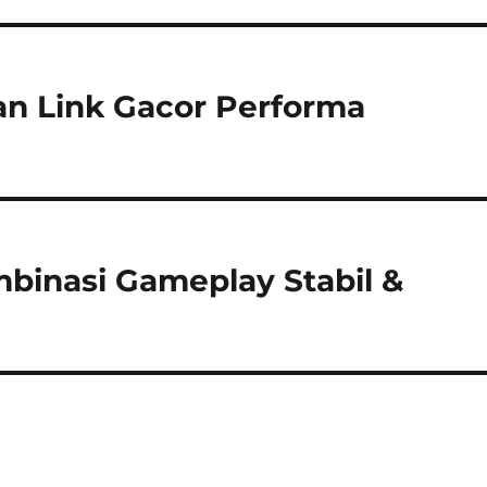
an Link Gacor Performa
mbinasi Gameplay Stabil &