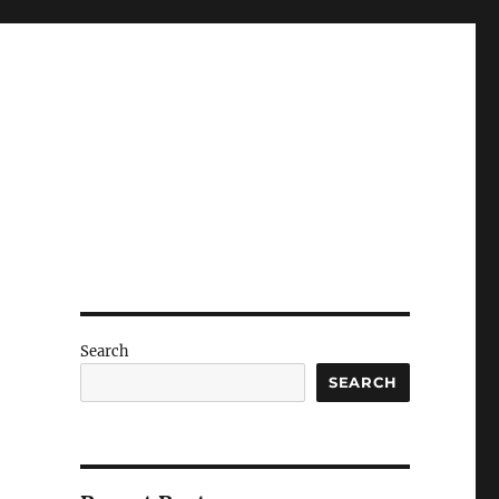
Search
SEARCH