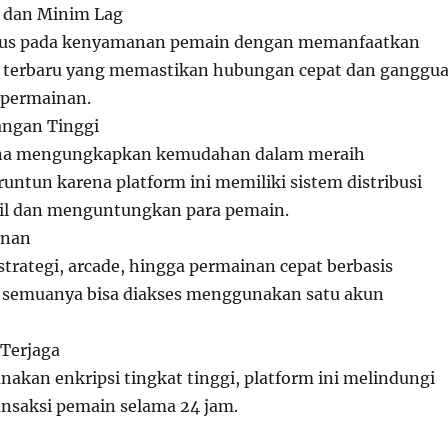
er dan Minim Lag
us pada kenyamanan pemain dengan memanfaatkan
r terbaru yang memastikan hubungan cepat dan ganggu
 permainan.
ngan Tinggi
na mengungkapkan kemudahan dalam meraih
ntun karena platform ini memiliki sistem distribusi
dil dan menguntungkan para pemain.
inan
trategi, arcade, hingga permainan cepat berbasis
 semuanya bisa diakses menggunakan satu akun
Terjaga
kan enkripsi tingkat tinggi, platform ini melindungi
ransaksi pemain selama 24 jam.