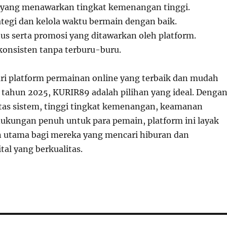
 yang menawarkan tingkat kemenangan tinggi.
tegi dan kelola waktu bermain dengan baik.
s serta promosi yang ditawarkan oleh platform.
konsisten tanpa terburu-buru.
ri platform permainan online yang terbaik dan mudah
tahun 2025, KURIR89 adalah pilihan yang ideal. Denga
tas sistem, tinggi tingkat kemenangan, keamanan
 dukungan penuh untuk para pemain, platform ini layak
an utama bagi mereka yang mencari hiburan dan
al yang berkualitas.