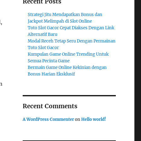
Recent Posts
Strategi Jitu Mendapatkan Bonus dan
Jackpot Melimpah di Slot Online
,
Toto Slot Gacor Cepat Diakses Dengan Link
Alternatif Baru
Modal Receh Tetap Seru Dengan Permainan
Toto Slot Gacor
Kumpulan Game Online Trending Untuk
Semua Pecinta Game
Bermain Game Online Kekinian dengan
Bonus Harian Eksklusif
n
Recent Comments
A WordPress Commenter
on
Hello world!