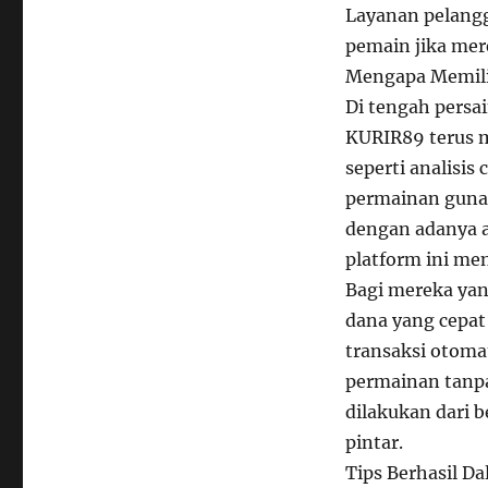
Layanan pelang
pemain jika me
Mengapa Memili
Di tengah persa
KURIR89 terus m
seperti analis
permainan guna
dengan adanya a
platform ini me
Bagi mereka yan
dana yang cepat
transaksi otom
permainan tanpa
dilakukan dari b
pintar.
Tips Berhasil D