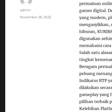
permainan onlin
Author
admin
gamer digital. 
Posted
November 26, 2025
yang modern, pl
on
mengasyikkan, d
hiburan, KURIR
digunakan sehin
memahami cara b
Salah satu alas
tingkat kemenan
Beragam permai
peluang menang 
Indikator RTP 
dilakukan secara
gameplay yang h
pilihan terbaik 
Kelebihan Platf