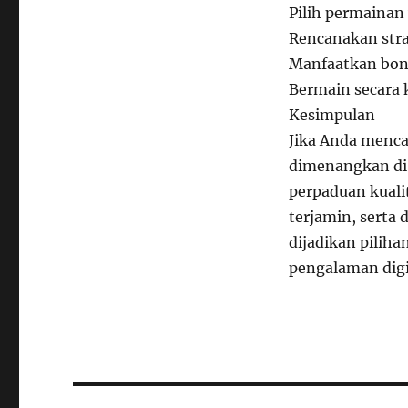
Pilih permainan
Rencanakan stra
Manfaatkan bonu
Bermain secara 
Kesimpulan
Jika Anda menca
dimenangkan di 
perpaduan kuali
terjamin, serta
dijadikan pilih
pengalaman digit