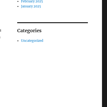
February 2025
January 2025
u
Categories
a
Uncategorized