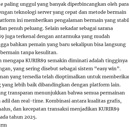
e paling unggul yang banyak diperbincangkan oleh para
Dengan teknologi server yang cepat dan metode bermain
atform ini memberikan pengalaman bermain yang stabil
an penuh peluang. Selain sekadar sebagai sarana
89 juga terkenal dengan antarmuka yang mudah
gga bahkan pemain yang baru sekalipun bisa langsung
ermain tanpa kesulitan.
an mengapa KURIR89 semakin diminati adalah tingginya
gan, yang sering disebut sebagai sistem “easy win”.
nan yang tersedia telah dioptimalkan untuk memberika
yang lebih baik dibandingkan dengan platform lain.
yang transparan menunjukkan bahwa semua permainan
 adil dan real-time. Kombinasi antara kualitas grafis,
alus, dan kecepatan transaksi menjadikan KURIR89
pada tahun 2025.
orm