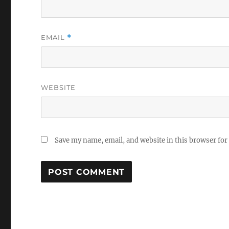
EMAIL
*
WEBSITE
Save my name, email, and website in this browser for