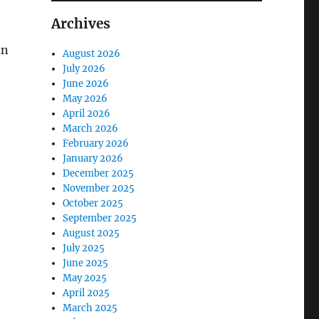
Archives
an
August 2026
July 2026
June 2026
May 2026
April 2026
March 2026
February 2026
January 2026
December 2025
November 2025
October 2025
September 2025
August 2025
July 2025
June 2025
May 2025
April 2025
March 2025